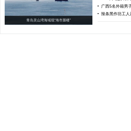
广西5名外籍男
辣条黑作坊工人
青岛灵山湾海域现“海市蜃楼”