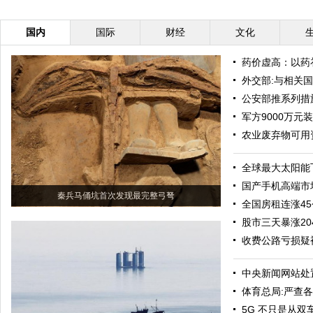
国内
国际
财经
文化
药价虚高：以药
外交部:与相关
公安部推系列措
军方9000万元
农业废弃物可用
全球最大太阳能
国产手机高端市场
秦兵马俑坑首次发现最完整弓弩
全国房租连涨4
股市三天暴涨20
收费公路亏损疑
中央新闻网站处置
体育总局:严查
5G 不只是从双