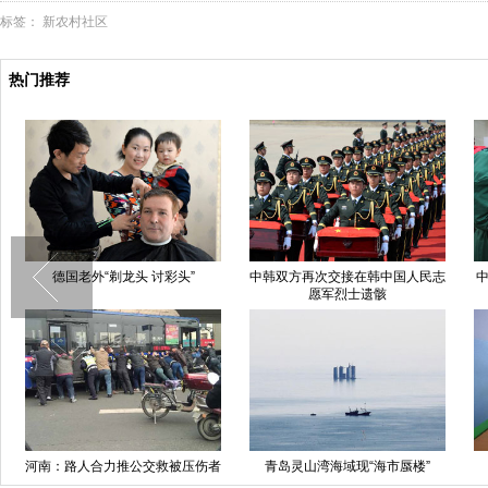
标签：
新农村社区
热门推荐
德国老外“剃龙头 讨彩头”
中韩双方再次交接在韩中国人民志
中国日报一
愿军烈士遗骸
：路人合力推公交救被压伤者
青岛灵山湾海域现“海市蜃楼”
山村孩