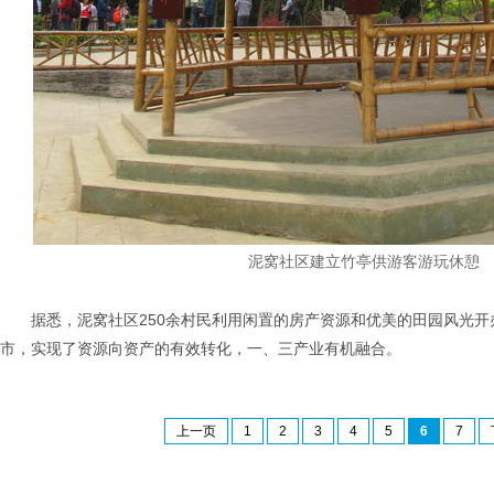
泥窝社区建立竹亭供游客游玩休憩
据悉，泥窝社区250余村民利用闲置的房产资源和优美的田园风光
市，实现了资源向资产的有效转化，一、三产业有机融合。
上一页
1
2
3
4
5
6
7