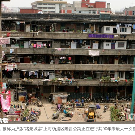
上海，被称为沪版“猪笼城寨”上海杨浦区隆昌公寓正在进行其90年来最大一次