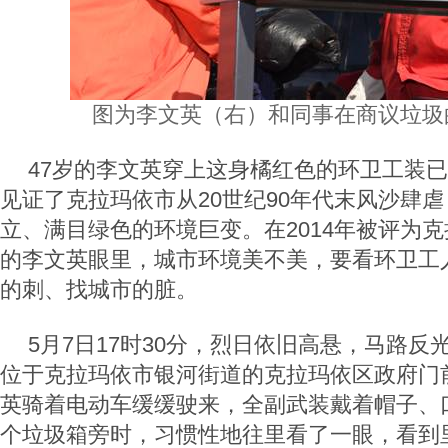
图为李文英（右）和同事在商议垃圾
47岁的李文英穿上这身橘红色的环卫工装已
见证了克拉玛依市从20世纪90年代末风沙肆
立、满目绿色的环境巨变。在2014年被评为
的李文英眼里，城市环境美不美，要看环卫工
的刺、找城市的脏。
5月7日17时30分，烈日依旧高悬，马路反
位于克拉玛依市银河街道的克拉玛依区政府门
英骑着电动车缓缓驶来，全副武装戴着帽子、
个垃圾箱旁时，习惯性地往里看了一眼，看到