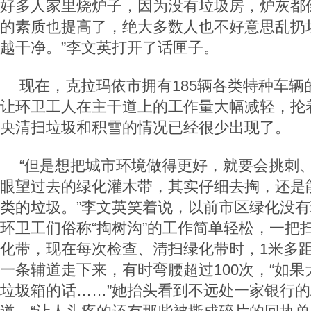
好多人家里烧炉子，因为没有垃圾房，炉灰都
的素质也提高了，绝大多数人也不好意思乱扔
越干净。”李文英打开了话匣子。
现在，克拉玛依市拥有185辆各类特种车辆
让环卫工人在主干道上的工作量大幅减轻，抡
央清扫垃圾和积雪的情况已经很少出现了。
“但是想把城市环境做得更好，就要会挑刺
眼望过去的绿化灌木带，其实仔细去掏，还是
类的垃圾。”李文英笑着说，以前市区绿化没
环卫工们俗称“掏树沟”的工作简单轻松，一把
化带，现在每次检查、清扫绿化带时，1米多
一条辅道走下来，有时弯腰超过100次，“如
垃圾箱的话……”她抬头看到不远处一家银行的