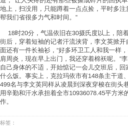
道，“让人头疼的还有那些被撕成碎片的回执
地上，扫没用，只能蹲着一点点捡，平时多注
帮我们省很多力气和时间。”
18时20分，气温依旧在30摄氏度以上，陪
街后，穿着短袖的记者汗流浃背，李文英掀开
面还有一件长袖衫，“好多环卫工人和我一样
肩周炎，现在早上出门，我还穿着棉袄呢。”
自己身体的不适，开始惦记一会儿交班后，回
什么饭。事实上，克拉玛依市有148条主干道
499名与李文英同样从凌晨到深夜穿梭在街头
用辛勤和汗水承担着全市10936078.45平方
作。
标签：