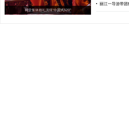
丽江一导游带团
祠堂集体婚礼演绎“中国式520”