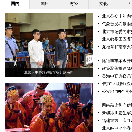
国内
国际
财经
文化
北京公交卡年内
气象台发布暴雨
北京市纪委向市
北京教委回应“
廉福章和南京火车
隧道飙车案今开
政策聚焦提速降
北京大屯路超跑飙车案开庭审理
香港中联办官员
借力"互联网+流
公安部:"两个责
网络敲诈和有偿
新疆冰川发生罕
福建警方回应“1
北京纯电动小客