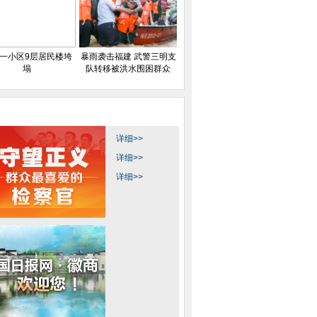
一小区9层居民楼垮
暴雨袭击福建 武警三明支
塌
队转移被洪水围困群众
详细>>
详细>>
详细>>