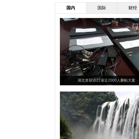
国内
国际
财经
湖北查获涉22省近2000人删帖大案