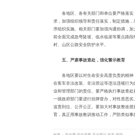
各地区、各有关部门和单位要严格落实
求，加强组织领导和责任落实，制定措施，
序组织实施。相关部门要加强沟通协调，加大
前全面完成急弯陡坡、临水临崖等重点路段约
村、山区公路安全防护水平。
五、严肃事故查处，强化警示教育
各地区要以对生命安全高度负责的精神
在客车非法改装、非法营运等违法违规行为
业和管理部门的责任。要严格执行事故查处
一级政府部门要进行挂牌督办，对性质恶劣
追责到位、公开公正。要加大对事故整改措
育，真正用事故教训推动工作，严防类似事
标签：
安全带
安全宣誓
非法营运
包车
路段