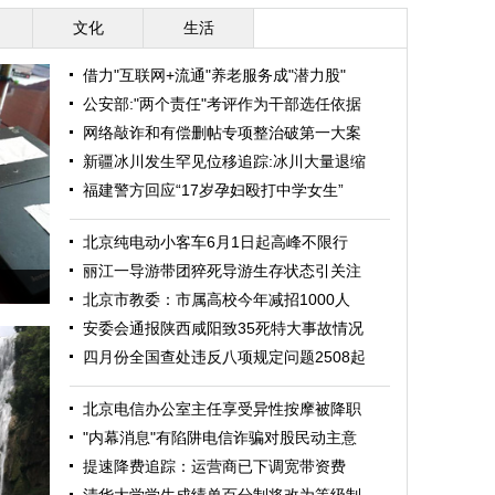
文化
生活
借力"互联网+流通"养老服务成"潜力股"
公安部:"两个责任"考评作为干部选任依据
网络敲诈和有偿删帖专项整治破第一大案
新疆冰川发生罕见位移追踪:冰川大量退缩
福建警方回应“17岁孕妇殴打中学女生”
北京纯电动小客车6月1日起高峰不限行
丽江一导游带团猝死导游生存状态引关注
北京市教委：市属高校今年减招1000人
安委会通报陕西咸阳致35死特大事故情况
四月份全国查处违反八项规定问题2508起
北京电信办公室主任享受异性按摩被降职
"内幕消息"有陷阱电信诈骗对股民动主意
提速降费追踪：运营商已下调宽带资费