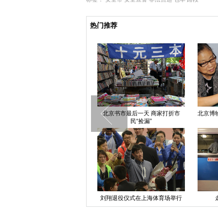
热门推荐
青岛一连锁酒店发生液化气爆炸
北京书市最后一天 商家打折市
北京博
民“捡漏”
北京电影学院学生作品引来国际名
刘翔退役仪式在上海体育场举行
导金基德