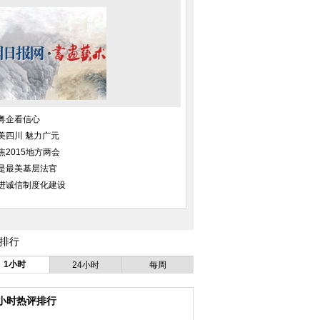
粤企看信心
美四川 魅力广元
焦2015地方两会
是最美基层法官
进诚信制度化建设
排行
1小时
24小时
每周
4小时热评排行