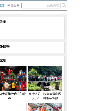
媒体
中国搜索
热图
热搜榜
掠影
迪士尼旗舰店开门迎
高清组图：陕南偏远山区
客
孩子不一样的毕业照