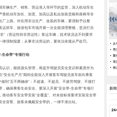
强车辆生产、销售、营运准入等环节的监管，深入机动车生
严查机动车加长、加宽、加高以及私自加装货厢和座椅等非
出厂上路。对在用非法生产、改装的车辆，要强制予以整
客运班车、旅游包车市场开展一次全面清理整顿，坚决打击
转非”（营运性转非营运性）客运车辆，技术状况达不到要求
一律强制报废；从事非法营运的，要依法依规从严处罚。
从
秀
带
-
生命带”专项行动
聚
谁
高认识，狠抓源头管理，将提升驾驶员安全意识和素质作为
推
在“安全生产月”期间全面深入开展客车驾驶员发车前向乘客
中做到“五不两确保”：不超速、不超员、不疲劳驾驶、不接打
，确保乘客生命安全。要深入开展“安全带-生命带”专项行
新闻
，推动客车安全带安装“全覆盖”。对未按标准要求安装安全带
安全宣誓、旅客未佩戴安全带的，一律不准出站。
2