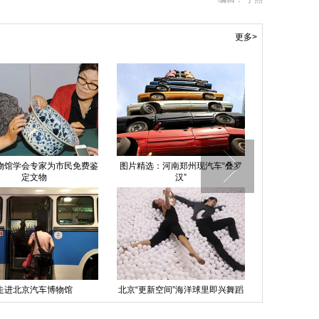
更多>
物馆学会专家为市民免费鉴
图片精选：河南郑州现汽车“叠罗
上海迪士
定文物
汉”
走进北京汽车博物馆
北京“更新空间”海洋球里即兴舞蹈
暴雨袭击福建
被洪