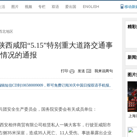
生活
图片
视频
专栏
双语
爱出国
移动新
精彩
西北地区
西咸阳“5.15”特别重大道路交通事
故情况的通报
新闻
打印
发送
我来说两句
图片
辑短信CD到106580009009，即可免费订阅30天中国日报双语手机报。
兵团安全生产委员会，国务院安委会有关成员单位：
上海
陕西省西安相伴商贸有限公司租赁私人一辆大客车，行驶至咸阳市
侧35米深崖，造成35人死亡、11人受伤。事故暴露出企业