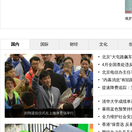
俄罗
国内
国际
财经
文化
北京“大屯路飙
4月全国查处违反
北京电信办主任
"内幕消息"有
提速降费追踪：
清华大学成绩单
暴雨蓝色预警持
刘翔退役仪式在上海体育场举行
全力维护社会安
香港"保普选 反