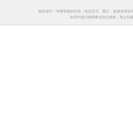
版权保护：本网登载的内容（包括文字、图片、多媒体资讯
未经中国日报网事先协议授权，禁止转载使用。给