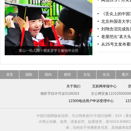
网信办:3个月关
《舌尖上的中国
北京外国语大学
刘翔含泪完成告
老屋挖出“袁大
从25号文发布
黄山一幼儿园小朋友穿学士服拍毕业照
首页
国际
国内
财经
文化
生活
图片
关于我们
互联网举报中心
视听节目许可证0108263
京公网安备11010500008
12300电信用户申诉受理中心
1
中国日报网版权说明：凡注明来源为“中国日报网：XXX（
许禁止转载、使用，违者必究。如需使用，请与010-8488
体，目的在于传播更多信息，其他媒体如