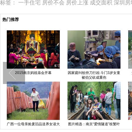
标签：
一手住宅
房价不会
房价上涨
成交面积
深圳房
热门推荐
2015南京妈祖庙会开幕
因家庭纠纷持刀行凶 斗门3岁女童
被伯父砍成重伤
广西一位母亲捡废旧品送养女读大
图片精选：南京“爱情隧道”枝繁叶
学
茂引游客