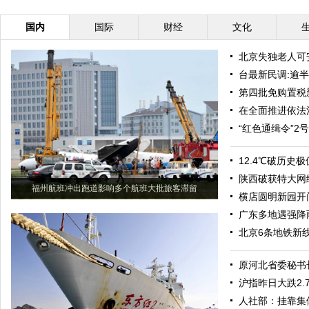
国内
国际
财经
文化
北京失独老人可
台最新民调:逾半
第四批免购置税
在全面推进依法
“红色通缉令”2
12.4℃破历史
陕西破获特大网
福州航班冲出跑道影响多个航班大批旅客滞留
横店圆明新园开
广东多地遇强降
北京6条地铁新线
原河北省委秘书
沪指昨日大跌2.7
人社部：挂靠集