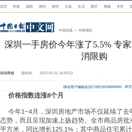
首页
时政
国际
国内
财经
文娱
生活
图片
视频
专栏
中国在线
>
华南地区
深圳一手房价今年涨了5.5% 专
消限购
深圳商报
陆剑伟
2015-05-11 16:54:52
移动用户编辑短信CD到106580009009
价格指数连涨8个月
今年1~4月，深圳房地产市场不仅延续了去
态势，而且呈现加速上扬趋势。全市商品房批准预
平方米，同比增长125.1%；其中商品住宅累