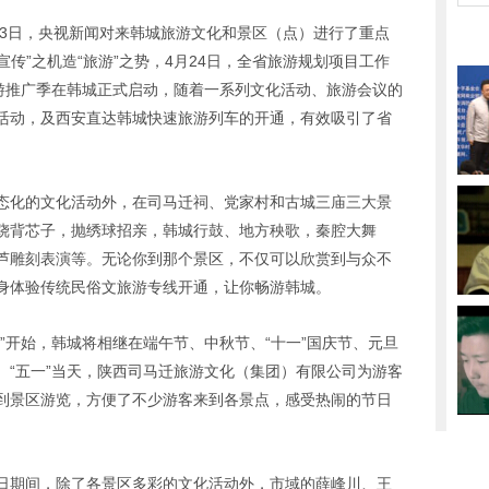
月3日，央视新闻对来韩城旅游文化和景区（点）进行了重点
宣传”之机造“旅游”之势，4月24日，全省旅游规划项目工作
旅游推广季在韩城正式启动，随着一系列文化活动、旅游会议的
活动，及西安直达韩城快速旅游列车的开通，有效吸引了省
态化的文化活动外，在司马迁祠、党家村和古城三庙三大景
跷背芯子，抛绣球招亲，韩城行鼓、地方秧歌，秦腔大舞
芦雕刻表演等。无论你到那个景区，不仅可以欣赏到与众不
身体验传统民俗文旅游专线开通，让你畅游韩城。
”开始，韩城将相继在端午节、中秋节、“十一”国庆节、元旦
。“五一”当天，陕西司马迁旅游文化（集团）有限公司为游客
到景区游览，方便了不少游客来到各景点，感受热闹的节日
日期间，除了各景区多彩的文化活动外，市域的薛峰川、王