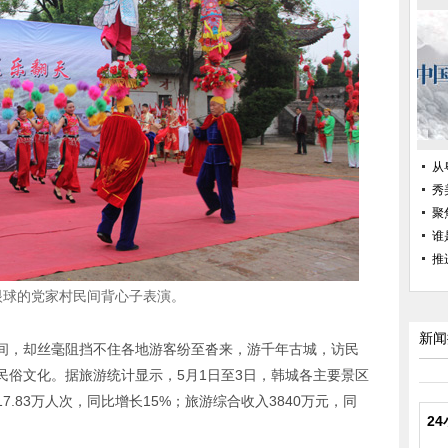
从
秀
聚
谁
推
眼球的党家村民间背心子表演。
新闻
间，却丝毫阻挡不住各地游客纷至沓来，游千年古城，访民
民俗文化。据旅游统计显示，5月1日至3日，韩城各主要景区
.83万人次，同比增长15%；旅游综合收入3840万元，同
2