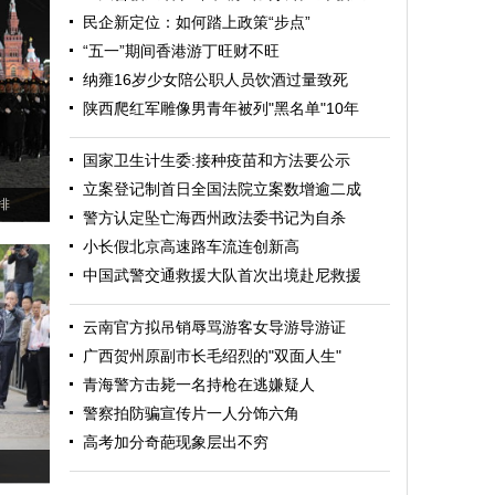
民企新定位：如何踏上政策“步点”
“五一”期间香港游丁旺财不旺
纳雍16岁少女陪公职人员饮酒过量致死
陕西爬红军雕像男青年被列"黑名单"10年
国家卫生计生委:接种疫苗和方法要公示
立案登记制首日全国法院立案数增逾二成
排
警方认定坠亡海西州政法委书记为自杀
小长假北京高速路车流连创新高
中国武警交通救援大队首次出境赴尼救援
云南官方拟吊销辱骂游客女导游导游证
广西贺州原副市长毛绍烈的"双面人生"
青海警方击毙一名持枪在逃嫌疑人
警察拍防骗宣传片一人分饰六角
高考加分奇葩现象层出不穷