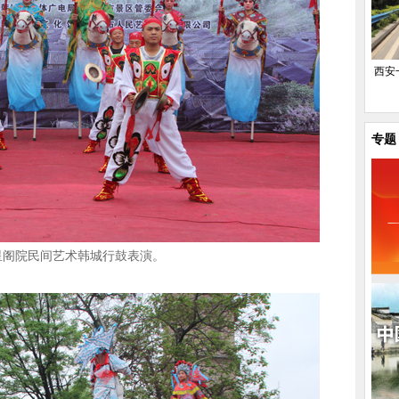
西安
专题
星阁院民间艺术韩城行鼓表演。