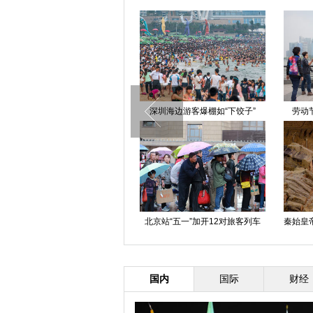
美女游客为兵马俑礼宾哨武警擦汗
深圳海边游客爆棚如“下饺子”
劳动
北京站“五一”加开12对旅客列车
秦始皇
成都武侯祠《前出师表》遭恶意刻
字
国内
国际
财经