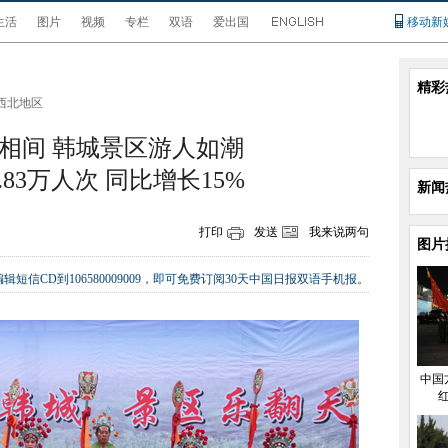
生活
图片
视频
专栏
双语
爱出国
移动新
精彩
西北地区
相间 韩城景区游人如潮
.83万人次 同比增长15%
新闻
打印
发送
我来说两句
图片
辑短信CD到106580009009，即可免费订阅30天中国日报双语手机报。
中国