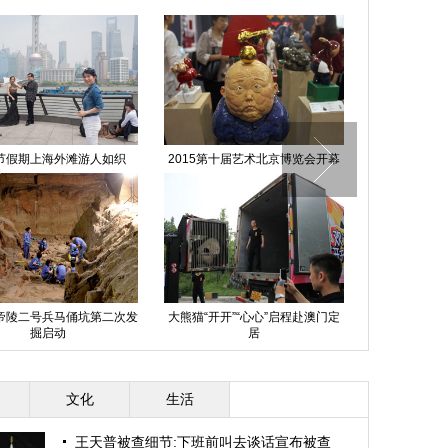
节假期上海外滩游人如织
2015第十届艺术北京博览会开幕
中国方阵参加
帝陵二号兵马俑坑第二次发
大熊猫“开开”“心心”启程赴澳门定
掘启动
居
广西：一次
文化
生活
王天普被查细节:下班前叫去谈话宣布被查