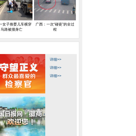
一女子推婴儿车横穿
广西：一次“碰瓷”的全过
马路被撞身亡
程
详细>>
详细>>
详细>>