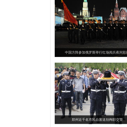
中国方阵参加俄罗斯举行红场阅兵夜间彩
郑州近千名市民自发送别殉职交警