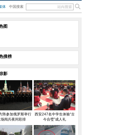
媒体
中国搜索
热图
热搜榜
掠影
方阵参加俄罗斯举行
西安247名中学生体验“古
红场阅兵夜间彩排
今合璧”成人礼