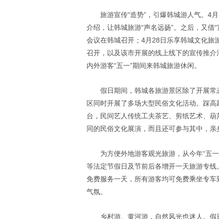
旅游宣传“造势”，引爆韩城游人气。4
介绍，让韩城旅游“声名远扬”。之后，又借“
会议在韩城召开；4月28日乐享韩城文化
召开，以及该市开展的线上线下的宣传推介
内外游客“五一”期间来韩城旅游休闲。
假日期间，韩城各旅游景区除了开展常
区同时开展了多场大型民俗文化活动。踩高
台，民间艺人传统工夫茶艺、剪纸艺术、葫
同的民俗文化展演，而且还可参与其中，亲
为方便外地游客观光旅游，从今年“五一
等法定节假日及节前后各增开一天旅游专线
免费服务一天，所有游客均可免费乘坐专车
气氛。
乡村游、黄河游，自然风光也迷人。假