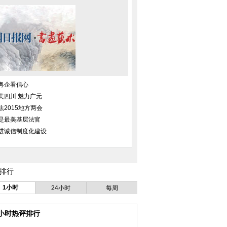
粤企看信心
美四川 魅力广元
焦2015地方两会
是最美基层法官
进诚信制度化建设
排行
1小时
24小时
每周
4小时热评排行