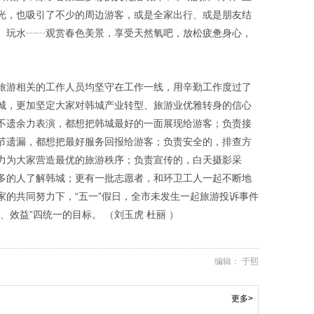
光，也吸引了不少的周边游客，或是全家出行、或是朋友结
、玩水┄┄观赏春色美景，享受天然氧吧，放松疲惫身心，
旅游相关的工作人员均坚守在工作一线，用辛勤工作度过了
城，更加坚定大家对韩城产业转型、旅游业优雅转身的信心
不遗余力表演，都想把韩城最好的一面展现给游客；负责接
节遗漏，都想把最好服务回报给游客；负责安全的，排查方
力为大家营造最优的旅游秩序；负责宣传的，白天摄影采
多的人了解韩城；更有一批志愿者，和环卫工人一起不断地
家的共同努力下，“五一”假日，全市未发生一起旅游投诉事件
效益”四统一的目标。 （刘玉虎 杜丽 ）
编辑： 于熙
更多>