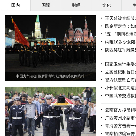
国内
国际
财经
文化
王天普被查细节
民企新定位：如
“五一”期间香港
纳雍16岁少女
陕西爬红军雕像男
国家卫生计生委
立案登记制首日
中国方阵参加俄罗斯举行红场阅兵夜间彩排
警方认定坠亡海
小长假北京高速
中国武警交通救
云南官方拟吊销
广西贺州原副市
青海警方击毙一
警察拍防骗宣传