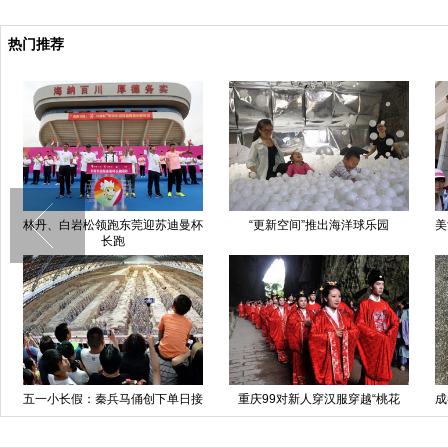
热门推荐
林丹、白岩松领跑东莞迎苏迪曼杯
“更新空间”推出海洋球乐园
美
长跑
五一小长假：秦兵马俑创下单日接
重庆99对新人穿汉服穿越“桃花
成
待量6万人记录
源”(高清组图)