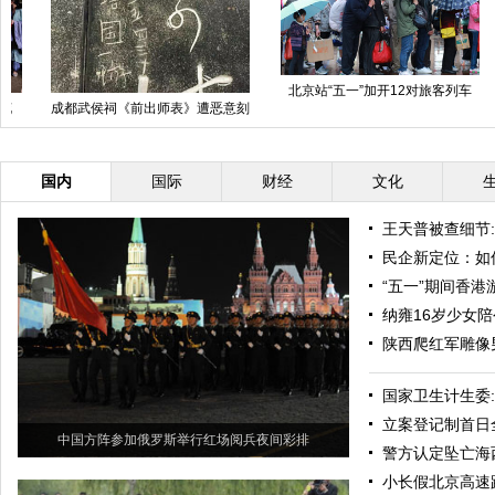
北京站“五一”加开12对旅客列车
秦始皇帝陵二号兵马俑坑第二次发
掘启动
国内
国际
财经
文化
王天普被查细节
民企新定位：如
“五一”期间香港
纳雍16岁少女
陕西爬红军雕像男
国家卫生计生委
立案登记制首日
中国方阵参加俄罗斯举行红场阅兵夜间彩排
警方认定坠亡海
小长假北京高速