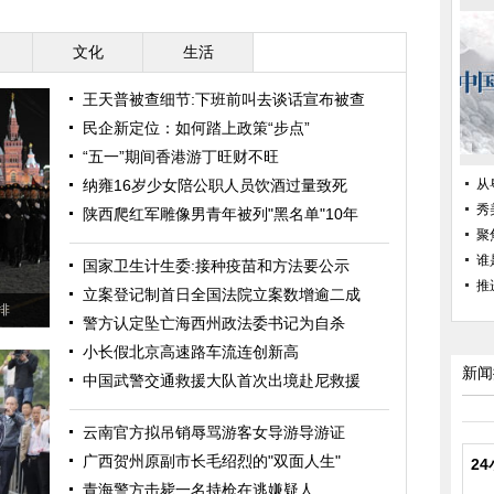
文化
生活
王天普被查细节:下班前叫去谈话宣布被查
民企新定位：如何踏上政策“步点”
“五一”期间香港游丁旺财不旺
纳雍16岁少女陪公职人员饮酒过量致死
从
秀
陕西爬红军雕像男青年被列"黑名单"10年
聚
谁
国家卫生计生委:接种疫苗和方法要公示
推
立案登记制首日全国法院立案数增逾二成
排
警方认定坠亡海西州政法委书记为自杀
小长假北京高速路车流连创新高
新闻
中国武警交通救援大队首次出境赴尼救援
云南官方拟吊销辱骂游客女导游导游证
广西贺州原副市长毛绍烈的"双面人生"
2
青海警方击毙一名持枪在逃嫌疑人