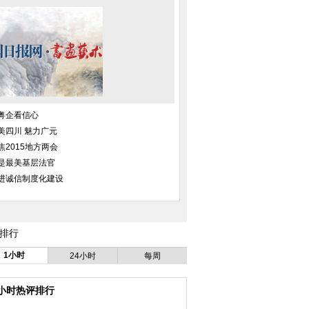
粤企看信心
美四川 魅力广元
焦2015地方两会
是最美基层法官
进诚信制度化建设
排行
1小时
24小时
每周
4小时热评排行