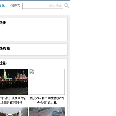
媒体
中国搜索
热图
热搜榜
掠影
方阵参加俄罗斯举行
西安247名中学生体验“古
红场阅兵夜间彩排
今合璧”成人礼