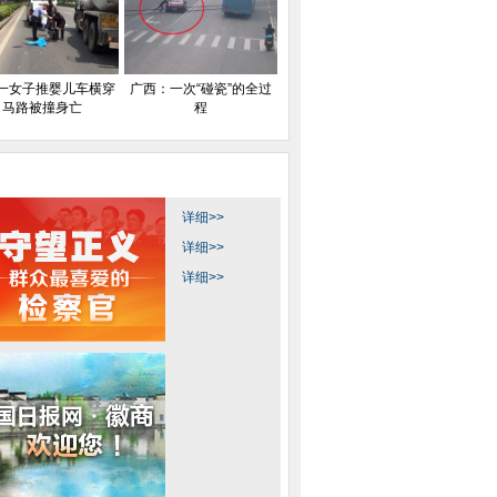
一女子推婴儿车横穿
广西：一次“碰瓷”的全过
马路被撞身亡
程
详细>>
详细>>
详细>>
客爆棚如“下饺子”
劳动节假期上海外滩游人如织
2015第十届艺术北
”加开12对旅客列车
秦始皇帝陵二号兵马俑坑第二次发
大熊猫“开开”“心心
掘启动
居