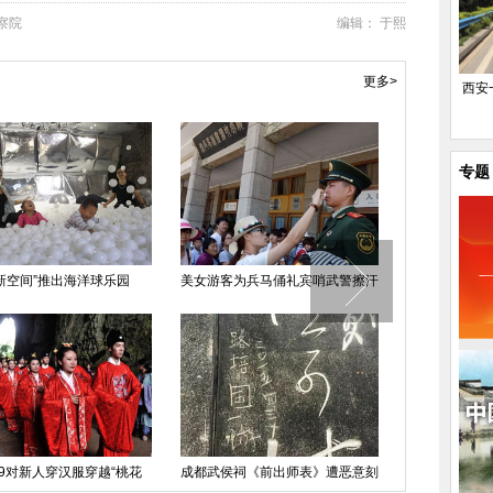
察院
编辑： 于熙
更多>
西安
专题
新空间”推出海洋球乐园
美女游客为兵马俑礼宾哨武警擦汗
深圳海边游
北京站“五一
9对新人穿汉服穿越“桃花
成都武侯祠《前出师表》遭恶意刻
源”(高清组图)
字