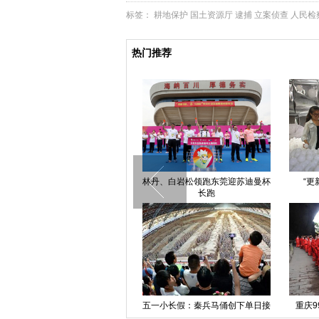
标签：
耕地保护
国土资源厅
逮捕
立案侦查
人民检
热门推荐
西安一女子推婴儿车横穿马路被撞
林丹、白岩松领跑东莞迎苏迪曼杯
“更
身亡
长跑
内蒙古呼伦贝尔五月普降大雪
五一小长假：秦兵马俑创下单日接
重庆9
待量6万人记录