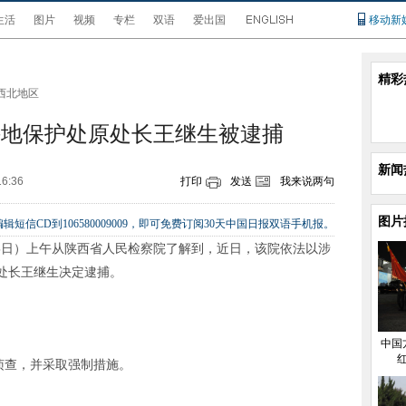
生活
图片
视频
专栏
双语
爱出国
移动新
精彩
西北地区
耕地保护处原处长王继生被逮捕
新闻
16:36
打印
发送
我来说两句
图片
辑短信CD到106580009009，即可免费订阅30天中国日报双语手机报。
月5日）上午从陕西省人民检察院了解到，近日，该院依法以涉
处长王继生决定逮捕。
中国
侦查，并采取强制措施。