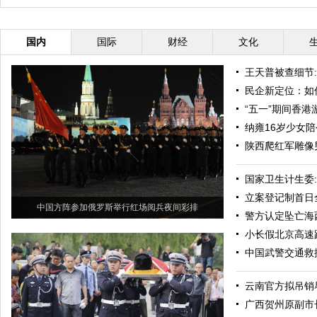
录
国内
国际
财经
文化
王天普被查细节
民企新定位：如
“五一”期间香港
纳雍16岁少女
陕西爬红军雕像男
国家卫生计生委
立案登记制首日
中国方阵参加俄罗斯举行红场阅兵夜间彩排
警方认定坠亡海
小长假北京高速
中国武警交通救
云南官方拟吊销
广西贺州原副市