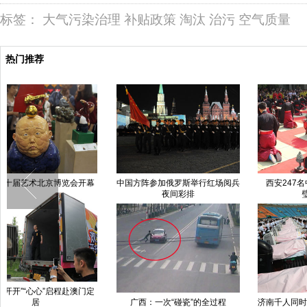
标签：
大气污染治理
补贴政策
淘汰
治污
空气质量
热门推荐
中国方阵参加俄罗斯举行红场阅兵
西安247名中学生体验“古今合
西
夜间彩排
璧”成人礼
广西：一次“碰瓷”的全过程
济南千人同时美容创吉尼斯世界纪