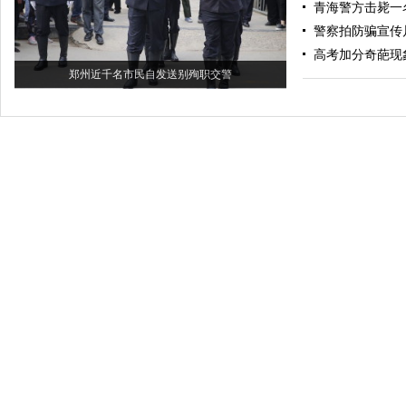
青海警方击毙一
警察拍防骗宣传
高考加分奇葩现
郑州近千名市民自发送别殉职交警