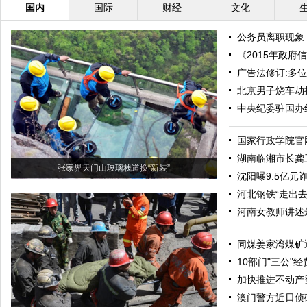
国内
国际
财经
文化
公务员离职现象
《2015年政府
广告法修订:多
北京男子烧车劫
中央纪委驻国办
国家行政学院官
湖南临湘市长龚
张家界天门山玻璃栈道换“新装”
沈阳曝9.5亿
河北钢铁“走出去
河南女教师讲述
同煤姜家湾煤矿
10部门"三公"
加快推进不动产
澳门警方近日侦