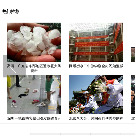
热门推荐
发大火
男女冒雨相亲 搭配衔杯传水增感
成都一80吨砂石车爆胎翻倒压教
情
练车 车中5人死3人
致部分列
路人冒充明星“闯入”北京电影节红
中国日报一周图片精选：4月11
毯
日-17日