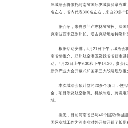
届城洽会将依托河南省国际友城资源举办重大
名左右，省内代表300名左右，来自20多个
据介绍，来自波兰卢布林省省长、法国
克南波西米亚副州长、塔吉克斯坦哈特隆州
根据活动安排，4月21日下午，城洽
南省情推介、郑州航空港区及我省省辖市进
动。4月22日上午9:30和下午14:30
新兴产业大会开幕式和国家三大战略规划推
本次城洽会预计签约20多个项目，包
全，项目涉及航空物流、机械制造、跨境电
域。
据悉，目前河南省已与46个国家缔结国
国际友城工作为河南省对外开放开辟了长期