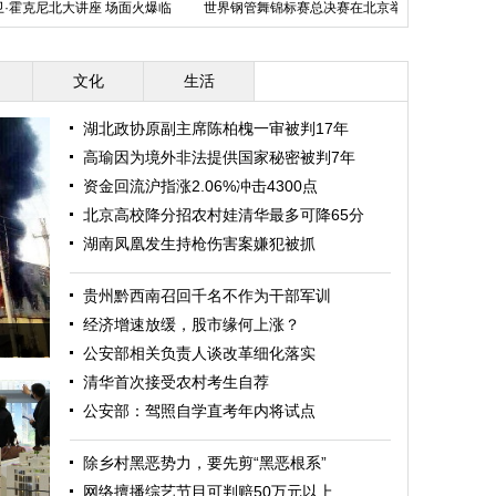
霍克尼北大讲座 场面火爆临
世界钢管舞锦标赛总决赛在北京举
“华中第一高楼
时加直播分场
行
顶
文化
生活
湖北政协原副主席陈柏槐一审被判17年
高瑜因为境外非法提供国家秘密被判7年
资金回流沪指涨2.06%冲击4300点
北京高校降分招农村娃清华最多可降65分
湖南凤凰发生持枪伤害案嫌犯被抓
贵州黔西南召回千名不作为干部军训
经济增速放缓，股市缘何上涨？
公安部相关负责人谈改革细化落实
清华首次接受农村考生自荐
公安部：驾照自学直考年内将试点
除乡村黑恶势力，要先剪“黑恶根系”
网络擅播综艺节目可判赔50万元以上