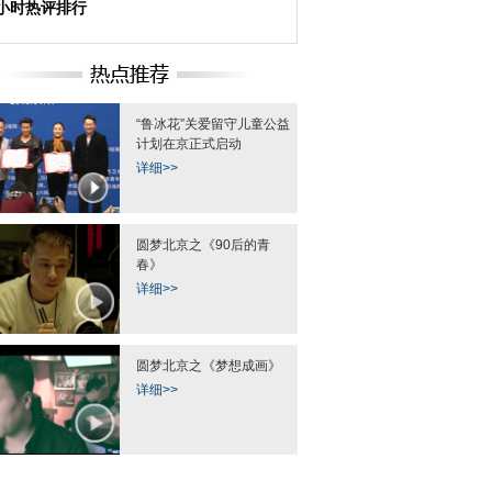
4小时热评排行
“鲁冰花”关爱留守儿童公益
计划在京正式启动
详细>>
圆梦北京之《90后的青
春》
详细>>
国际照相机械影像器材
芦山地震重建：屋顶上的“LOVE”
天津实施全国首例儿
博览会在京开幕
移植 父母接力
圆梦北京之《梦想成画》
详细>>