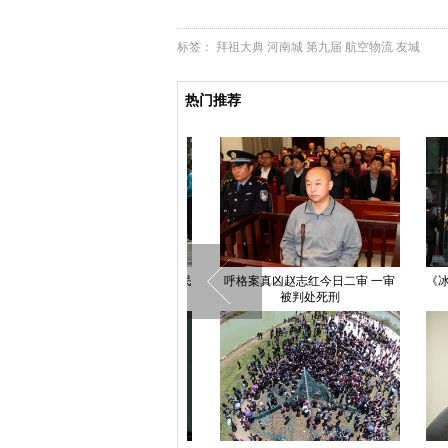
标签：
拜祖大典
河南城
第九届
航空物流
友城
热门推荐
父亲为救子街头扮马让人骑：市民
呼格案真凶赵志红今日二审 一审
《冰与
捐款无人骑
被判处死刑