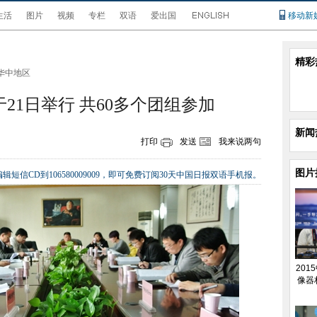
生活
图片
视频
专栏
双语
爱出国
移动新
精彩
华中地区
21日举行 共60多个团组参加
新闻
打印
发送
我来说两句
图片
辑短信CD到106580009009，即可免费订阅30天中国日报双语手机报。
20
像器