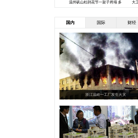
乐视超级手机首发 打造全明星阵
温州矾山杜鹃花节一架子坍塌 多
大卫·
容发布会
人受伤
国内
国际
财经
浙江温岭一工厂发生火灾