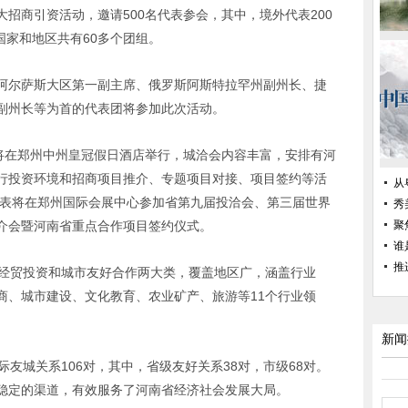
招商引资活动，邀请500名代表参会，其中，境外代表200
国家和地区共有60多个团组。
阿尔萨斯大区第一副主席、俄罗斯阿斯特拉罕州副州长、捷
副州长等为首的代表团将参加此次活动。
会将在郑州中州皇冠假日酒店举行，城洽会内容丰富，安排有河
行投资环境和招商项目推介、专题项目对接、项目签约等活
从
，参会代表将在郑州国际会展中心参加省第九届投洽会、第三届世界
秀
介会暨河南省重点合作项目签约仪式。
聚
谁
推
括经贸投资和城市友好合作两大类，覆盖地区广，涵盖行业
商、城市建设、文化教育、农业矿产、旅游等11个行业领
新闻
际友城关系106对，其中，省级友好关系38对，市级68对。
稳定的渠道，有效服务了河南省经济社会发展大局。