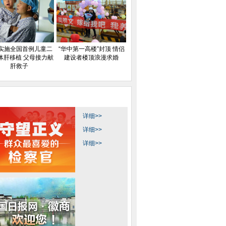
实施全国首例儿童二
“华中第一高楼”封顶 情侣
体肝移植 父母接力献
建设者楼顶浪漫求婚
肝救子
详细>>
详细>>
详细>>