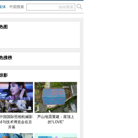
媒体
中国搜索
热图
热搜榜
掠影
15中国国际照相机械影
芦山地震重建：屋顶上
材与技术博览会在京
的“LOVE”
开幕