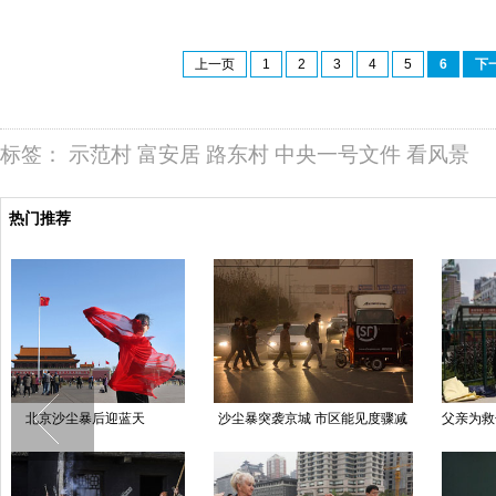
上一页
1
2
3
4
5
6
下
标签：
示范村
富安居
路东村
中央一号文件
看风景
热门推荐
呼格案真凶赵志红今日二审 一审
《冰与火之歌》大型纸雕亮相北京
捕
被判处死刑
王府井