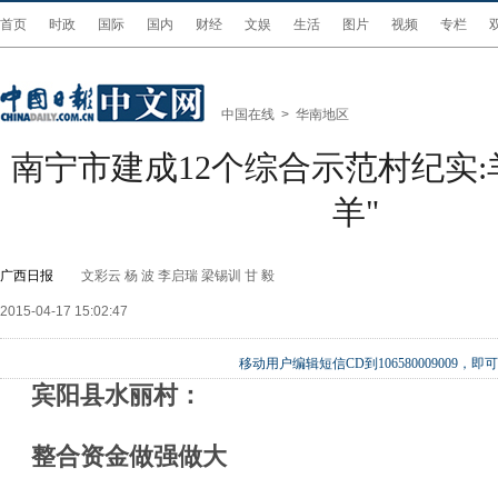
首页
时政
国际
国内
财经
文娱
生活
图片
视频
专栏
中国在线
>
华南地区
南宁市建成12个综合示范村纪实:
羊"
广西日报
文彩云 杨 波 李启瑞 梁锡训 甘 毅
2015-04-17 15:02:47
移动用户编辑短信CD到106580009009
宾阳县水丽村：
整合资金做强做大