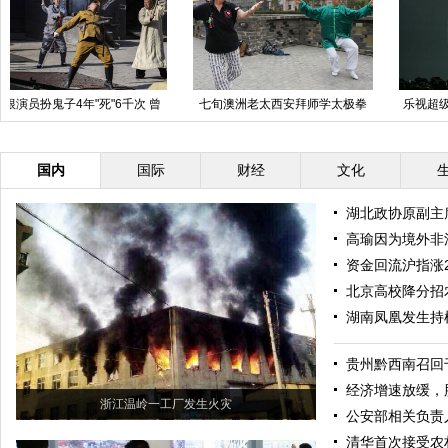
温州矾山杜鹃花节一架子坍塌 多
大卫·霍克尼北大讲座 场面火爆临
世
人受伤
时加直播分场
国内
国际
财经
文化
湖北政协原副主
高瑜因为境外非
资金回流沪指涨2.
北京高校降分招
湖南凤凰发生持
贵州黔西南召回
经济增速放缓，
浙江温岭一工厂发生火灾
公安部相关负责
清华首次接受农