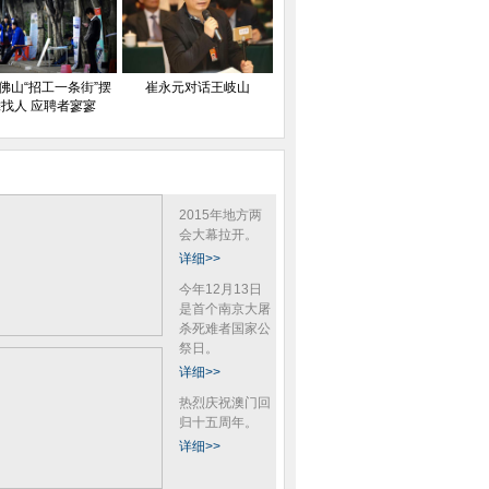
佛山“招工一条街”摆
崔永元对话王岐山
找人 应聘者寥寥
2015年地方两
会大幕拉开。
详细>>
今年12月13日
是首个南京大屠
杀死难者国家公
祭日。
详细>>
热烈庆祝澳门回
归十五周年。
详细>>