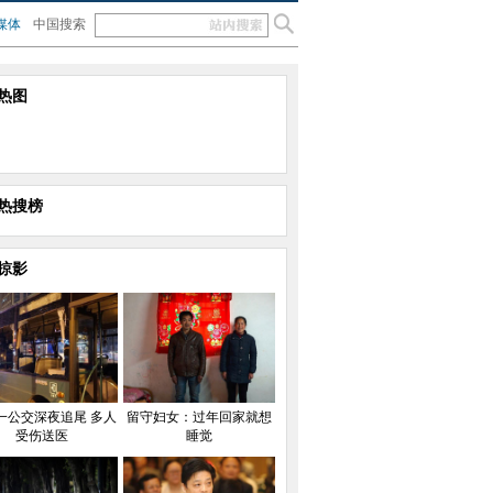
媒体
中国搜索
热图
热搜榜
掠影
一公交深夜追尾 多人
留守妇女：过年回家就想
受伤送医
睡觉