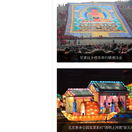
甘肃拉卜楞寺举行晒佛法会
北京奥体公园实景彩灯"清明上河图"迎元