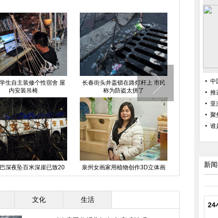
中
学生自主装修个性宿舍 屋
长春街头井盖锁在路灯杆上 市民
香港团体再
内安装吊椅
称为防盗太拼了
3
推
亚
聚
谁
新闻
巴深夜坠百米深崖已致20
泉州女画家用植物创作3D立体画
舞蹈
死13伤
为艺术一生独身
文化
生活
2