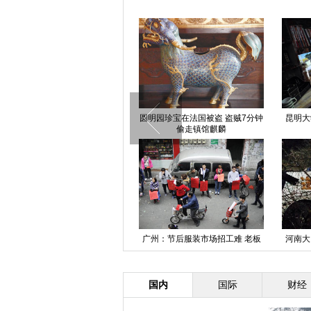
广东佛山“招工一条街”摆摊找人 应
圆明园珍宝在法国被盗 盗贼7分钟
昆明大
聘者寥寥
偷走镇馆麒麟
安徽滁州现山寨“狮身人面像”
广州：节后服装市场招工难 老板
河南大
上街寻工人
国内
国际
财经