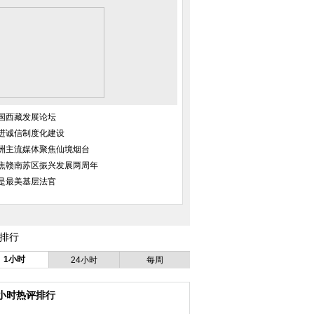
国西藏发展论坛
次发起反水货客游行
湖南现奇葩斑马线 市民无处落脚
四川：开学返校途中
3人被捕
师死亡
进诚信制度化建设
洲主流媒体聚焦仙境烟台
焦赣南苏区振兴发展两周年
是最美基层法官
排行
女孩艺考忙
安徽阜阳“90后”青年骑公共自行车
北京：前门60年国
迎娶新娘
起租金将
1小时
24小时
每周
4小时热评排行