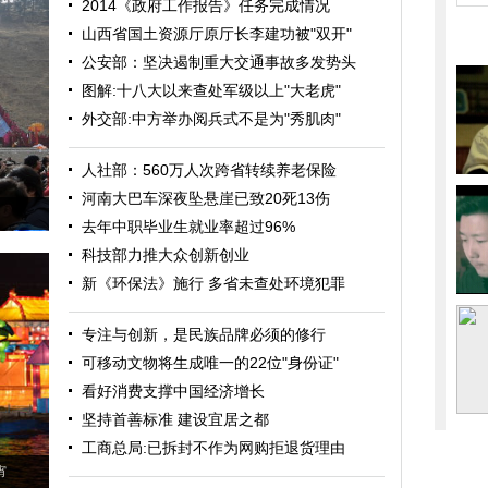
2014《政府工作报告》任务完成情况
山西省国土资源厅原厅长李建功被"双开"
公安部：坚决遏制重大交通事故多发势头
图解:十八大以来查处军级以上"大老虎"
外交部:中方举办阅兵式不是为"秀肌肉"
人社部：560万人次跨省转续养老保险
河南大巴车深夜坠悬崖已致20死13伤
去年中职毕业生就业率超过96%
科技部力推大众创新创业
新《环保法》施行 多省未查处环境犯罪
专注与创新，是民族品牌必须的修行
可移动文物将生成唯一的22位"身份证"
看好消费支撑中国经济增长
坚持首善标准 建设宜居之都
工商总局:已拆封不作为网购拒退货理由
宵