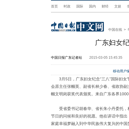
首页
时政
国际
国内
财经
文娱
中国在线
>
广东妇女纪
中国日报广东记者站
2015-03-05 15:45:35
移动用户编
3
月
5
日，广东妇女纪念“三八”国际妇
会原主任张帼英、副省长林少春、省政协副
帼文明岗获奖代表颁奖。来自广东各界
1000
受省委书记胡春华、省长朱小丹委托，
节日的问候和良好的祝愿。他在讲话中指出
家庭幸福梦融入到中华民族伟大复兴的中国