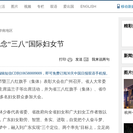
生活
图片
视频
专栏
双语
爱出国
移动新
精彩
华南地区
念“三八”国际妇女节
新闻
打印
发送
我来说两句
图片
辑短信CD到106580009009，即可免费订阅30天中国日报双语手机报。
女节暨三八红旗手（集体）表彰大会在广州召开。省人大常委
主席温兰子等出席活动，并为省三八红旗手（集体）、省巾
多名妇女群众参加大会。
林少春代表省委、省政府向全省妇女和广大妇女工作者致以
杭州
，广东妇女勤劳、智慧、务实、进取，自觉把个人奋斗梦、
梦中，融入到广东实现“三个定位、两个率先”目标上，立足岗