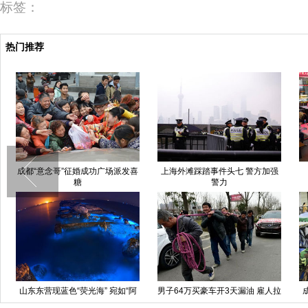
标签：
热门推荐
成都“意念哥”征婚成功广场派发喜
上海外滩踩踏事件头七 警方加强
糖
警力
山东东营现蓝色“荧光海” 宛如“阿
男子64万买豪车开3天漏油 雇人拉
凡达世界”
车游街