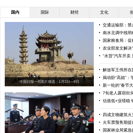
国内
国际
财经
文化
交通运输部：禁
南水北调中线明确
国家粮食局：促
农业部发文解决“
“水货”汽车开卖
解放军王伟所在
揭动卧“高姐”
中国日报一周图片精选：1月3日—9日
新一轮的"春节大
7旬老人露宿街
估值低+业绩稳 
四成文物建筑火
火车票预售期提
国家林业局紧急