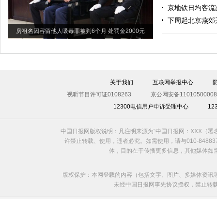
京地铁日均客流减
下周起北京燕郊开
房祖名因容留他人吸毒罪被判6个月 处罚金2000元
关于我们
互联网举报中心
视听节目许可证0108263
京公网安备11010500008
12300电信用户申诉受理中心
1
中国日报网版权说明：凡注明来源为“中国日报网：XXX（
许禁止转载、使用，违者必究。如需使用，请与010-8488
体，目的在于传播更多信息，其他媒体如
版权保护：本网登载的内容（包括文字、图片、多媒体资讯
未经中国日报网事先协议授权，禁止转载使用。给