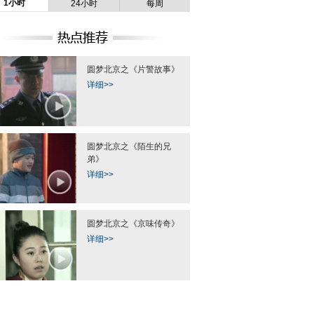
1小时
24小时
每周
花甲陪读人
贵州遵赤高速塌方已致3人遇难
圆梦北京之《片警故事》
房祖名涉毒案今日开庭审
媒体庭外守候
详细>>
圆梦北京之《陌生的兄
弟》
详细>>
 百余市民争抢
郑州一火锅店墙挂百万元作举报奖
七岁儿子开三轮车将醉酒
哭
家
圆梦北京之《京味传奇》
详细>>