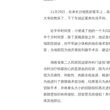
11月29日，在来长沙就医的客车上，
大爷给憋坏了，下了车就赶紧奔向洗手间。
近半年时间里，小便成了他的一个大问
半个月时间里，除了尿频尿急之外，他还发
地医院就诊，但平常缺少体检的他在做术前
室，当地医院为他开展前列腺手术后，建议
湖南省第二人民医院泌尿外科门诊拟“
当时治疗组最担心的是尿血的症状，因为大
现为无痛性、间歇性、肉眼全程血尿。根据
为他进行了膀胱镜术前活检，结果显示为炎性
切除手术，并将拳头大小的切除组织再次进
膀胱壁组织有癌侵犯，憩室壁无癌侵犯！所
体其他部位。