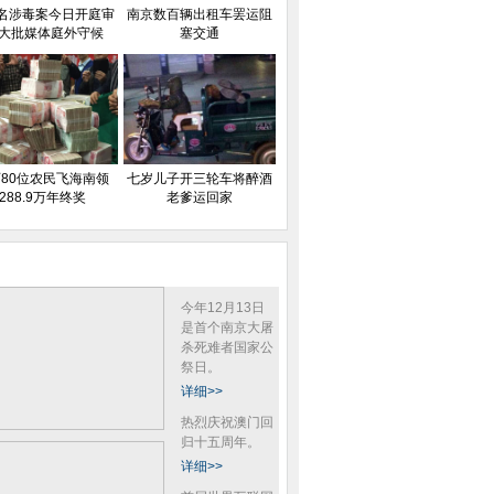
名涉毒案今日开庭审
南京数百辆出租车罢运阻
 大批媒体庭外守候
塞交通
80位农民飞海南领
七岁儿子开三轮车将醉酒
288.9万年终奖
老爹运回家
今年12月13日
是首个南京大屠
杀死难者国家公
祭日。
详细>>
热烈庆祝澳门回
归十五周年。
详细>>