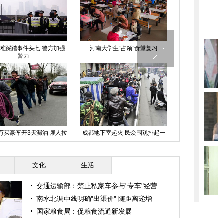
生“占领”食堂复习
陕西圈养大熊猫感染犬瘟热已致2
“中国式”
死
起火 民众围观排起一
广西小伙用狗拉车携患病女友游中
延安一商场送礼品
公里长队
国
被挤
文化
生活
交通运输部：禁止私家车参与"专车"经营
南水北调中线明确"出渠价" 随距离递增
国家粮食局：促粮食流通新发展