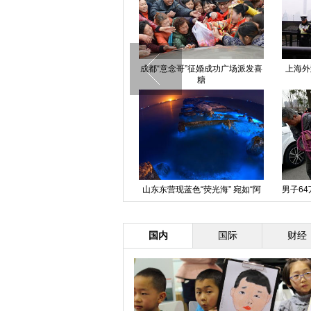
“意念哥”征婚成功广场派发喜
上海外滩踩踏事件头七 警方加强
河南大学
糖
警力
东营现蓝色“荧光海” 宛如“阿
男子64万买豪车开3天漏油 雇人拉
成都地下室
凡达世界”
车游街
国内
国际
财经