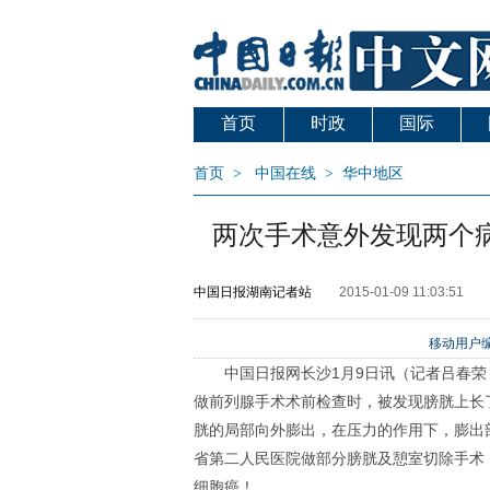
首页
时政
国际
首页
>
中国在线
>
华中地区
两次手术意外发现两个
中国日报湖南记者站
2015-01-09 11:03:51
移动用户编
中国日报网长沙1月9日讯（记者吕春荣
做前列腺手术术前检查时，被发现膀胱上长
胱的局部向外膨出，在压力的作用下，膨出
省第二人民医院做部分膀胱及憩室切除手术
细胞癌！