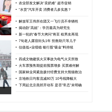
农业部发文解决“卖奶难” 超市促销
“水货”汽车开卖 消费者几多实惠？
解放军王伟所在团又一飞行员不幸牺牲
揭动卧“高姐”：学历最高为研究生
新一轮的"春节大拷问"将至 租男友再现
7旬老人露宿街头1年 拒救助只等儿子
估值低+业绩稳 银行股“吸金”料持续
四成文物建筑火灾事故为电气火灾所致
火车票预售期提前囤票增多 买票难何解
国家林业局紧急拨付经费支持大熊猫救治
京地铁日均客流减80万 10号线降幅大
下周起北京燕郊开动车 是否"常态"未明确