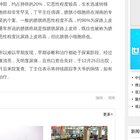
肺部，约占肺癌的20%，它恶性程度较高，生长迅速转移
胞癌却非常罕见，丁平主任强调，膀胱小细胞癌在湖南的专
星的个案。一般的膀胱癌恶性程度不高，约90%为尿路上皮
通常所说的膀胱癌就是指膀胱尿路上皮癌，既往也被称为膀
，恶性程度比尿路上皮癌高，但比膀胱小细胞癌低。
所以难以早期发现，早期诊断和治疗都处于探索阶段。经过
清亮，无明显尿痛，且伤口愈合良好，于12月25日出院，
月后来院复查。丁主任表示将持续跟踪李大爷的病情，如有
治疗。
中
推
亚
编辑： 湖南
聚
谁
更多>
新闻