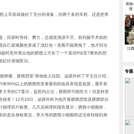
房祖
理
虽然上车前就做好了充分的准备，但两个多的车程，还是把李
题，排尿时等待、费力，总感觉滴沥不尽。前列腺手术前的
现自己尿液颜色变成了浅红色！觉着不能再拖了，他才到当
江西
B超时意外查出他的膀胱上方长了一个直径约6至7厘米的憩
他赶往省城医治。
专题
膀胱肿瘤，膀胱憩室”将他收入住院。泌尿外科丁平主任介绍，
约有90%以上的膀胱癌患者最初的临床表现是血尿，通常表
李大爷的CT显示，盆腔内占位，膀胱癌可能性大！但是科室
病变！12月10日，泌尿外科为他开展膀胱憩室及膀胱部分
行病理切片检查。几天后病理科报告显示：膀胱小细胞癌，
幸的是全身检查后，李大爷的膀胱小细胞癌还没有转移到身