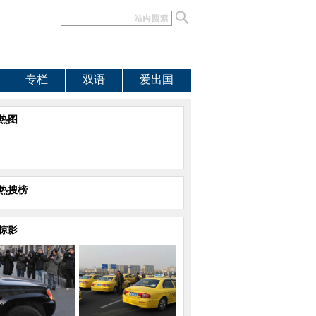
专栏
双语
爱出国
热图
热搜榜
掠影