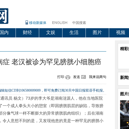
移动新媒体
中国搜索
国内
财经
文娱
生活
图片
视频
精彩
病症 老汉被诊为罕见膀胱小细胞癌
打印
发送
我来说两句
新闻
辑短信CD到106580009009，即可免费订阅30天中国日报双语手机报。
图片
 通讯员 杨文）73岁的李大爷是湖南涟源人，他在当地医院
了一个成人拳头大小的憩室（即因膀胱肌层的缺陷，导致膀
部分像气球一样不断膨大的异常膀胱肌肉组织）；后在湖南
，令人意想不到的是，又发现他患的竟是一种罕见的膀胱小