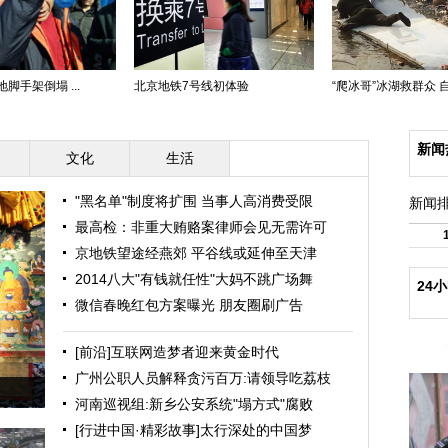
脚手架倒塌 ...
北京地铁7号线初体验
“爬冰哥”冰湖救群众 
新闻
文化
生活
"黑名单"制度将扩围 当事人高消费受限
新闻
最高检：非重大贿赂案律师会见无需许可
京地铁望途经燕郊 平谷线或延伸至天津
2014八大"有钱就任性"大妈不跳广场舞
24
微信春晚红包方案曝光 朋友圈刷广告
[前沿]互联网造梦者迎来黄金时代
广州公职人员解释贪污百万:请领导吃荔枝
河南巡视组:新乡公安系统"塌方式"腐败
[行进中国·精彩故事]太行深处的中国梦