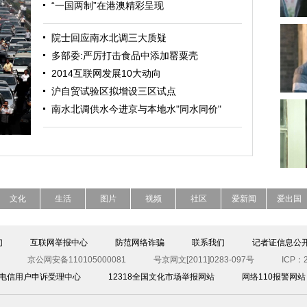
“一国两制”在港澳精彩呈现
院士回应南水北调三大质疑
多部委:严厉打击食品中添加罂粟壳
2014互联网发展10大动向
沪自贸试验区拟增设三区试点
南水北调供水今进京与本地水"同水同价"
文化
生活
图片
视频
社区
爱新闻
爱出国
们
互联网举报中心
防范网络诈骗
联系我们
记者证信息公
京公网安备110105000081
号京网文[2011]0283-097号
ICP：2
00电信用户申诉受理中心
12318全国文化市场举报网站
网络110报警网站