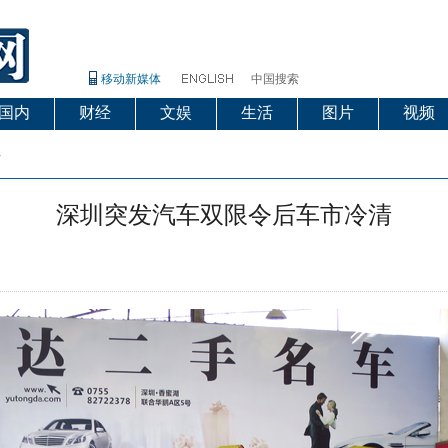
移动新媒体
中国搜索
国内
财经
文娱
生活
图片
视频
片
深圳突发汽车双限令后车市冷清