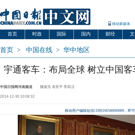
移动新媒体
首页
时政
国际
国内
财经
文
首页
>
中国在线
>
华中地区
宇通客车：布局全球 树立中国客
中国日报网河南频道
魏俊浩 袁世平 李高洁
2014-12-30 10:08:32
移动用户编辑短信CD到106580009009