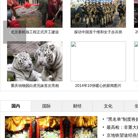
北京新机场工程正式开工建设
探访中国首个维和女子步兵班
重庆动物园白虎兄妹首次亮相
2014年10张暖心的新闻图片
国内
国际
财经
文化
"黑名单"制度将
最高检：非重大
京地铁望途经燕