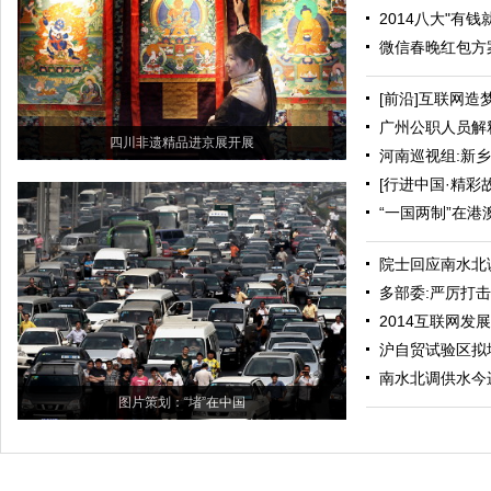
2014八大"有
微信春晚红包方
[前沿]互联网造
广州公职人员解
四川非遗精品进京展开展
河南巡视组:新乡
[行进中国·精彩
“一国两制”在港
院士回应南水北
多部委:严厉打
2014互联网发
沪自贸试验区拟
南水北调供水今
图片策划：“堵”在中国