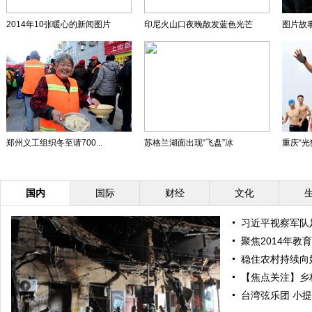
2014年10张暖心的新闻图片
印尼火山口夜晚散发蓝色光芒
图片故事
郑州义工组织冬至请700...
苏格兰湖面出现“飞盘”冰
重庆“光
国内
国际
财经
文化
习近平视察军队
聚焦2014年教
稳住农村持续向
【焦点关注】乡
台湾弦乐团 小提