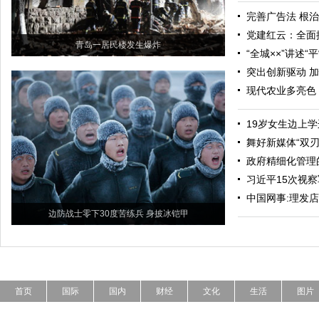
完善广告法 根
党建红云：全面
青岛一居民楼发生爆炸
“全城××”讲述“
突出创新驱动 
现代农业多亮色
19岁女生边上
舞好新媒体“双刃
政府精细化管理
习近平15次视
中国网事:理发店
边防战士零下30度苦练兵 身披冰铠甲
首页
国际
国内
财经
文化
生活
图片