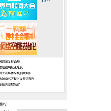
详细>>
国西藏发展论坛
进诚信制度化建设
洲主流媒体聚焦仙境烟台
焦赣南苏区振兴发展两周年
是最美基层法官
排行