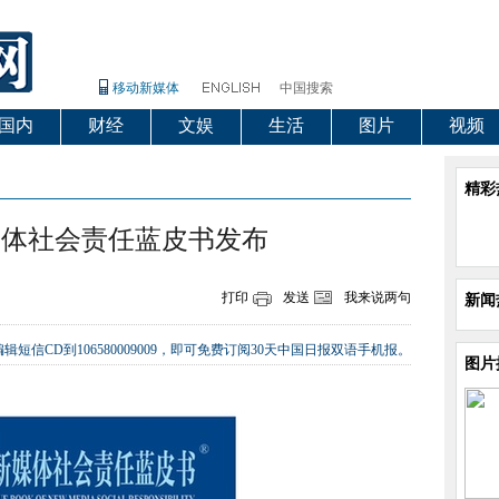
移动新媒体
中国搜索
国内
财经
文娱
生活
图片
视频
精彩
媒体社会责任蓝皮书发布
打印
发送
我来说两句
新闻
辑短信CD到106580009009，即可免费订阅30天中国日报双语手机报。
图片