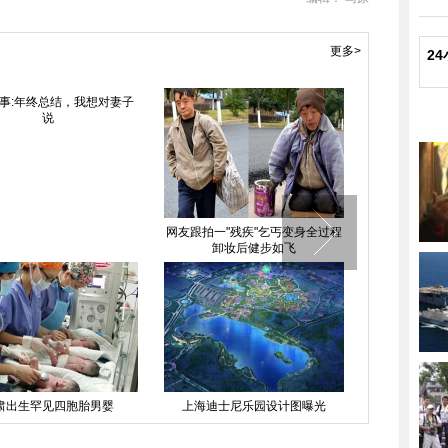
更多>
2
"乞丐变身全过程
外籍男涉嫌虐待中国养女 8岁女孩
火锅店闭门谢客 专门宴
健步如飞
不到40斤
卫工
园设计图曝光
探访“中国丝绢烙虎第一人”詹东升
青岛遇15年最冷冬季 
现冰冻奇观