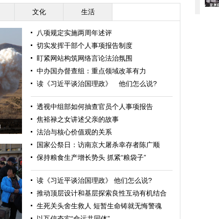
文化
生活
八项规定实施两周年述评
切实发挥干部个人事项报告制度
盯紧网站构筑网络言论法治氛围
中办国办督查组：重点领域改革有力
读《习近平谈治国理政》 他们怎么说?
透视中组部如何抽查官员个人事项报告
焦裕禄之女讲述父亲的故事
功
法治与核心价值观的关系
国家公祭日：访南京大屠杀幸存者陈广顺
保持粮食生产增长势头 抓紧“粮袋子”
读《习近平谈治国理政》 他们怎么说?
推动顶层设计和基层探索良性互动有机结合
生死关头舍生救人 短暂生命铸就无悔警魂
以互信夯实“命运共同体”