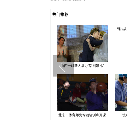
热门推荐
图片故事:年终总结，我想对妻子
说
对新人举办“话剧婚礼”
网友跟拍一"残疾
卸妆后
育师资专项培训班开课
甘肃出生罕见四胞胎男婴
上海迪士尼乐
小学教师汇聚一堂