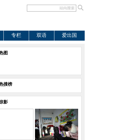
专栏
双语
爱出国
热图
热搜榜
掠影