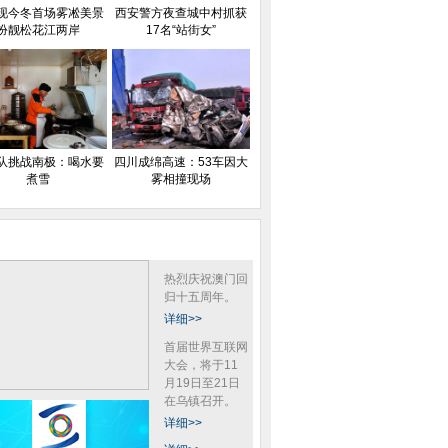
现今冬首场雾凇美景
西安警方夜查城中村抓获
扮靓松花江两岸
17名“站街女”
队挑战南极：喝水要
四川成绵高速：53车因大
煮雪
雾相撞现场
热烈庆祝澳门回
归十五周年。
详细>>
首届世界互联网
大会，将于11
月19日至21日
在乌镇召开。
详细>>