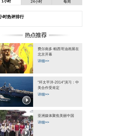
1小时
24小时
每周
4小时热评排行
费尔南多·帕西哥油画展在
北京开幕
详细>>
请180位环
“越南新娘”回乡路
吉林现今冬首场雾凇美景 扮
花江两岸
“环太平洋-2014”演习：中
美合作受肯定
详细>>
亚洲媒体聚焦美丽中国
详细>>
北九水溪流
残友的瑜伽梦：像“千手观音”那般
四川成绵高速：53车因大雾
动人
现场