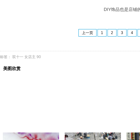
DIY饰品也是店铺的
上一页
1
2
3
4
标签：
双十一
女店主
90
美图欣赏