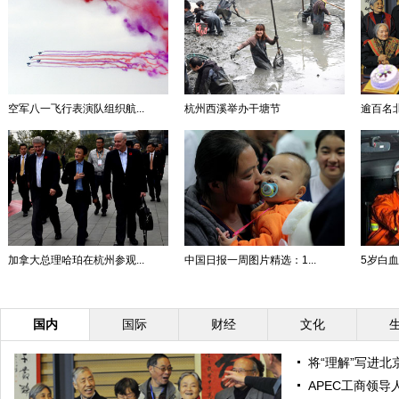
空军八一飞行表演队组织航...
杭州西溪举办干塘节
逾百名北
加拿大总理哈珀在杭州参观...
中国日报一周图片精选：1...
5岁白血
国内
国际
财经
文化
将“理解”写进北
APEC工商领