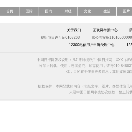
首页
国际
国内
财经
文化
生活
图片
关于我们
互联网举报中心
视听节目许可证0108263
京公网安备11010500008
12300电信用户申诉受理中心
1
中国日报网版权说明：凡注明来源为“中国日报网：XXX（
许禁止转载、使用，违者必究。如需使用，请与010-8488
体，目的在于传播更多信息，其他媒体如
版权保护：本网登载的内容（包括文字、图片、多媒体资讯
未经中国日报网事先协议授权，禁止转载使用。给