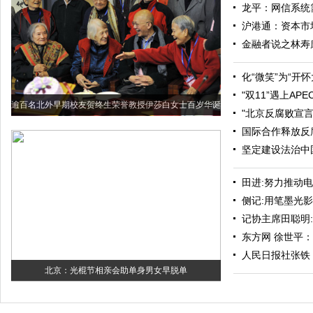
龙平：网信系统
沪港通：资本市
金融者说之林寿
化“微笑”为“开怀
"双11”遇上AP
逾百名北外早期校友贺终生荣誉教授伊莎白女士百岁华诞
"北京反腐败宣
国际合作释放反
坚定建设法治中
田进:努力推动
侧记:用笔墨光
记协主席田聪明
东方网 徐世平：
人民日报社张铁
北京：光棍节相亲会助单身男女早脱单