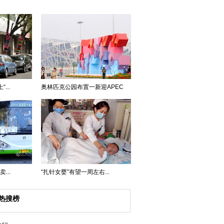
...
奥林匹克公园布置一新迎APEC
...
“扎针女婴”有望一周左右...
热搜榜