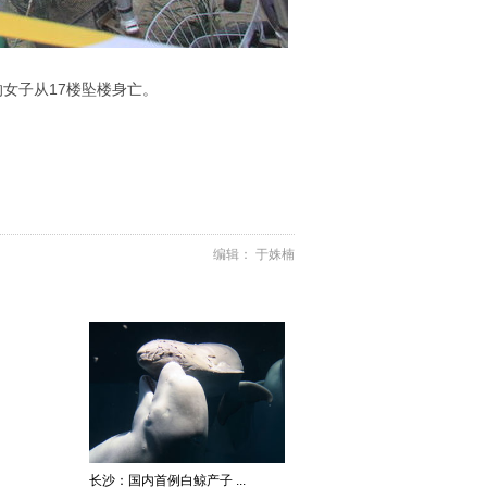
女子从17楼坠楼身亡。
编辑： 于姝楠
长沙：国内首例白鲸产子 ...