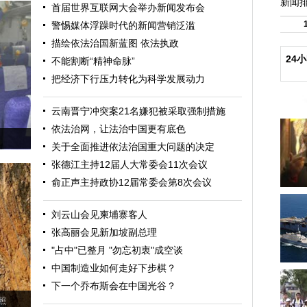
新闻
首届世界互联网大会举办新闻发布会
警惕媒体浮躁时代的新闻营销泛滥
描绘依法治国新蓝图
依法执政
24
不能割断“精神命脉”
把经济下行压力转化为科学发展动力
云南晋宁冲突案21名嫌犯被采取强制措施
依法治网，让法治中国更有底色
关于全面推进依法治国重大问题的决定
张德江主持12届人大常委会11次会议
俞正声主持政协12届常委会第8次会议
刘云山会见柬埔寨客人
张高丽会见新加坡副总理
"占中"已整月 "勿忘初衷"成空谈
中国制造业如何走好下步棋？
下一个乔布斯会在中国光谷？
照