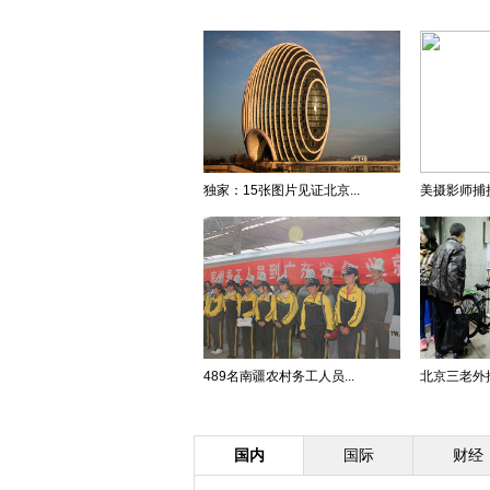
独家：15张图片见证北京...
美摄影师捕捉
489名南疆农村务工人员...
北京三老外推
国内
国际
财经