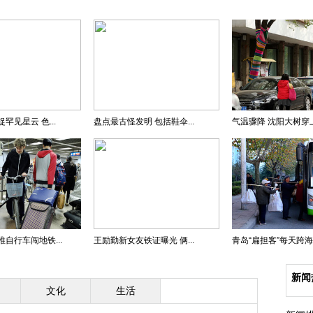
罕见星云 色...
盘点最古怪发明 包括鞋伞...
气温骤降 沈阳大树穿上“
自行车闯地铁...
王励勤新女友铁证曝光 俩...
青岛“扁担客”每天跨海卖
新闻
文化
生活