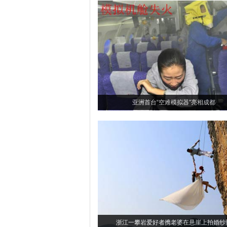
亚洲首台“空难模拟器”亮相成都
浙江一攀岩爱好者携老婆在悬崖上拍婚纱