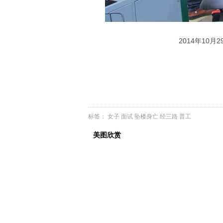
2014年10月
标签：
女子
面试
坠楼身亡
经三路
普工
美图欣赏