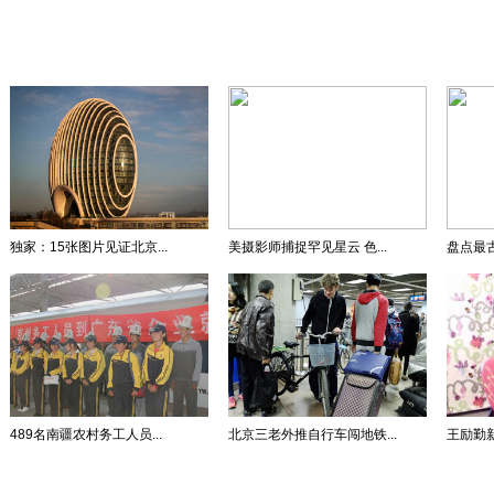
独家：15张图片见证北京...
美摄影师捕捉罕见星云 色...
盘点最古
489名南疆农村务工人员...
北京三老外推自行车闯地铁...
王励勤新