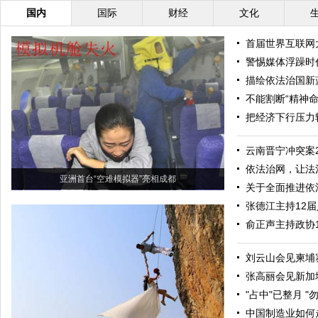
国内
国际
财经
文化
首届世界互联网
警惕媒体浮躁时
描绘依法治国新
不能割断“精神命
把经济下行压力
云南晋宁冲突案
依法治网，让法
亚洲首台“空难模拟器”亮相成都
关于全面推进依
张德江主持12届
俞正声主持政协
刘云山会见柬埔
张高丽会见新加
"占中"已整月 "
中国制造业如何