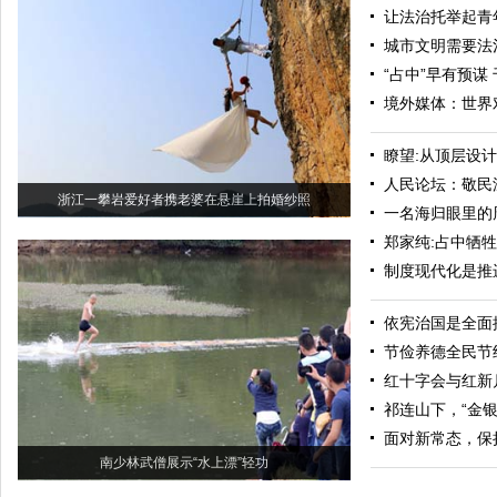
让法治托举起青
城市文明需要法
“占中”早有预谋
境外媒体：世界
瞭望:从顶层设计
人民论坛：敬民
浙江一攀岩爱好者携老婆在悬崖上拍婚纱照
一名海归眼里的
郑家纯:占中牺
制度现代化是推
依宪治国是全面
节俭养德全民节
红十字会与红新
祁连山下，“金银
面对新常态，保
南少林武僧展示“水上漂”轻功