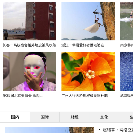
长春一高校宿舍楼外墙皮被风吹落
浙江一攀岩爱好者携老婆在...
南少林
第25届北京美博会 掀起...
广州人行天桥现柠檬黄簕杜鹃
武汉曝光“
国内
国际
财经
文化
赵继亭：网络立