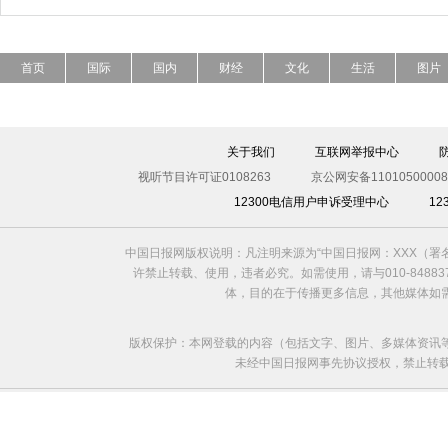
首页
国际
国内
财经
文化
生活
图片
关于我们
互联网举报中心
视听节目许可证0108263
京公网安备11010500008
12300电信用户申诉受理中心
1
中国日报网版权说明：凡注明来源为“中国日报网：XXX（
许禁止转载、使用，违者必究。如需使用，请与010-8488
体，目的在于传播更多信息，其他媒体如
版权保护：本网登载的内容（包括文字、图片、多媒体资讯
未经中国日报网事先协议授权，禁止转载使用。给