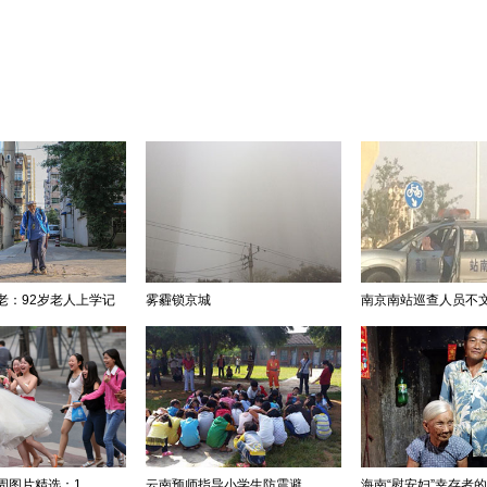
老：92岁老人上学记
雾霾锁京城
南京南站巡查人员不文明
图片精选：1...
云南预师指导小学生防震避...
海南“慰安妇”幸存者