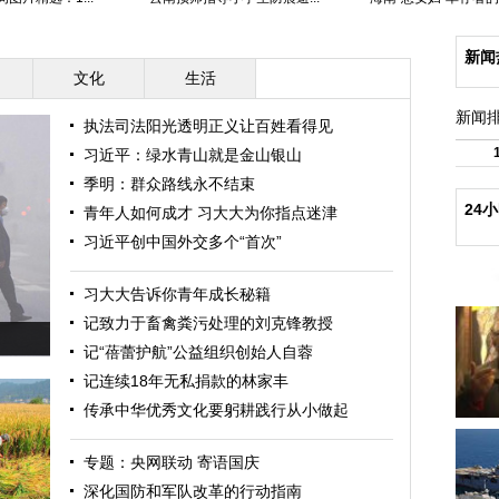
新闻
文化
生活
新闻
执法司法阳光透明正义让百姓看得见
习近平：绿水青山就是金山银山
季明：群众路线永不结束
24
青年人如何成才 习大大为你指点迷津
习近平创中国外交多个“首次”
习大大告诉你青年成长秘籍
记致力于畜禽粪污处理的刘克锋教授
记“蓓蕾护航”公益组织创始人自蓉
记连续18年无私捐款的林家丰
传承中华优秀文化要躬耕践行从小做起
专题：央网联动 寄语国庆
深化国防和军队改革的行动指南