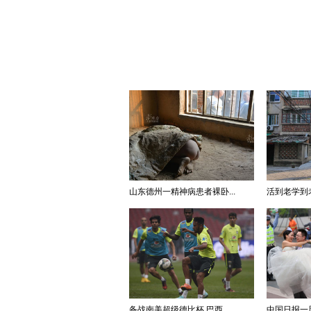
山东德州一精神病患者裸卧...
活到老学到
备战南美超级德比杯 巴西...
中国日报一周