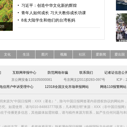
习近平：创造中华文化新的辉煌
青年人如何成长 习大大教你成长功课
8名大陆学生和他们的台湾爸妈
成功
文化
生活
图片
视频
社区
爱新闻
爱出国
们
互联网举报中心
防范网络诈骗
联系我们
记者证信息公
京公网安备110105000081
号京网文[2011]0283-097号
ICP：2
00电信用户申诉受理中心
12318全国文化市场举报网站
网络110报警网站
明来源为“中国日报网：XXX（署名）”，除与中国日报网签署内容授权协议的网站外
究。如需使用，请与010-84883777联系；凡本网注明“来源：XXX（非中国日报网
的在于传播更多信息，其他媒体如需转载，请与稿件来源方联系，如产生任何问题与本
容（包括文字、图片、多媒体资讯等）版权属中国日报网（中报国际文化传媒（北京）