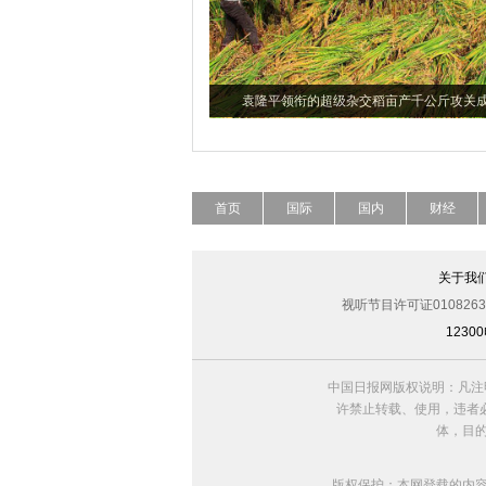
袁隆平领衔的超级杂交稻亩产千公斤攻关
首页
国际
国内
财经
关于我
视听节目许可证0108263
123
中国日报网版权说明：凡注
许禁止转载、使用，违者必
体，目
版权保护：本网登载的内