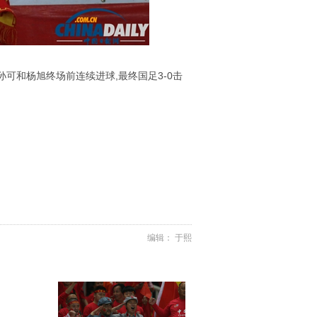
孙可和杨旭终场前连续进球,最终国足3-0击
编辑： 于熙