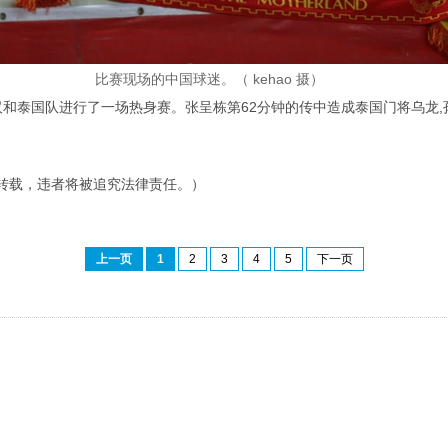
比赛现场的中国球迷。（
kehao 摄）
武汉和泰国队进行了一场热身赛。张呈栋第62分钟的传中造成泰国门将乌龙,
转载，违者将被追究法律责任。）
上一页
1
2
3
4
5
下一页