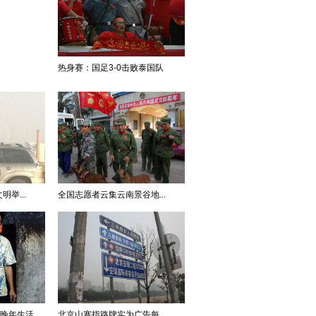
热身赛：国足3-0击败泰国队
举...
全国志愿者云集云南景谷地...
的晚年生活
北京山寨指路牌实为广告每...