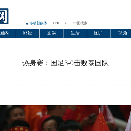
移动新媒体
中国搜索
国内
财经
文娱
生活
图片
视频
片
热身赛：国足3-0击败泰国队