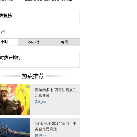
热搜榜
排行
1小时
24小时
每周
小时热评排行
费尔南多·帕西哥油画展在
北京开幕
详细>>
“环太平洋-2014”演习：中
美合作受肯定
详细>>