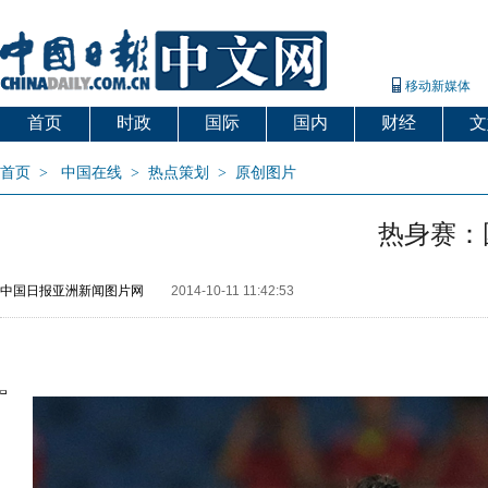
移动新媒体
首页
时政
国际
国内
财经
文
首页
>
中国在线
>
热点策划
>
原创图片
热身赛：
中国日报亚洲新闻图片网
2014-10-11 11:42:53