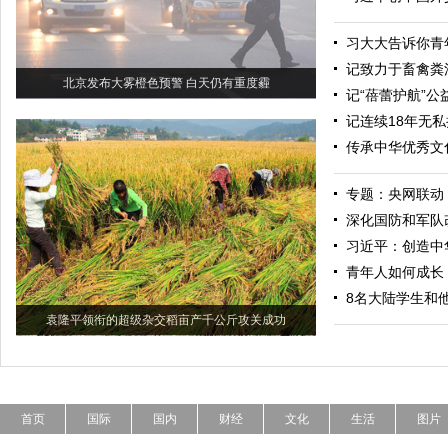
习大大告诉你青
记致力于畜禽粪
北京发布大雾橙色预警 白天仍有重度霾
记“蓓蕾护航”
记连续18年无
传承中华优秀文
专题：央网联动
深化国防和军队
习近平：创造中
青年人如何成长
8名大陆学生和
袁隆平领衔的超级杂交稻亩产千公斤攻关成功
首页
国际
国内
财经
文化
生活
图片