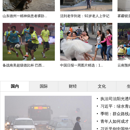
山东德州一精神病患者裸卧...
活到老学到老：92岁老人上学记
雾霾锁
备战南美超级德比杯 巴西...
中国日报一周图片精选：1...
云南预师
国内
国际
财经
文化
执法司法阳光透
习近平：绿水青
季明：群众路线
青年人如何成才
习近平创中国外交