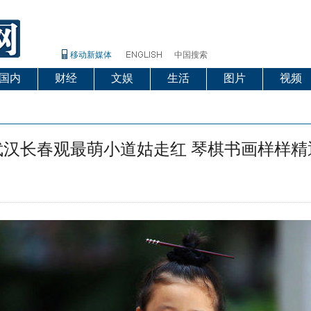
移动新媒体
中国搜索
国内
财经
文娱
生活
图片
视频
武汉长春观最萌小道姑走红 琴棋书画样样精