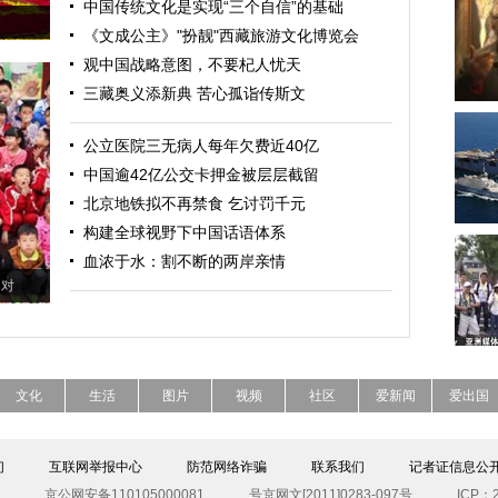
中国传统文化是实现“三个自信”的基础
《文成公主》"扮靓"西藏旅游文化博览会
观中国战略意图，不要杞人忧天
三藏奥义添新典 苦心孤诣传斯文
公立医院三无病人每年欠费近40亿
中国逾42亿公交卡押金被层层截留
北京地铁拟不再禁食 乞讨罚千元
构建全球视野下中国话语体系
血浓于水：割不断的两岸亲情
1对
文化
生活
图片
视频
社区
爱新闻
爱出国
们
互联网举报中心
防范网络诈骗
联系我们
记者证信息公
京公网安备110105000081
号京网文[2011]0283-097号
ICP：2