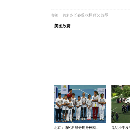
标签：
黄多多
长春观
模样
师父
抚琴
美图欣赏
北京：德约科维奇现身校园...
昆明小学发生