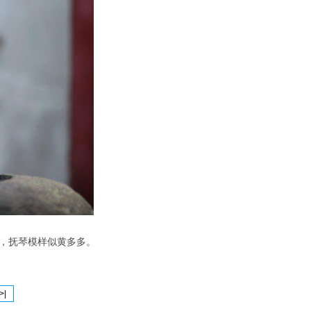
足，抚琴模样似黄多多。
>|