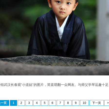
组武汉长春观“小道姑”的图片，简直萌翻一众网友。与师父学琴逗趣十
上一页
1
2
3
4
5
6
7
8
9
10
下一页
>