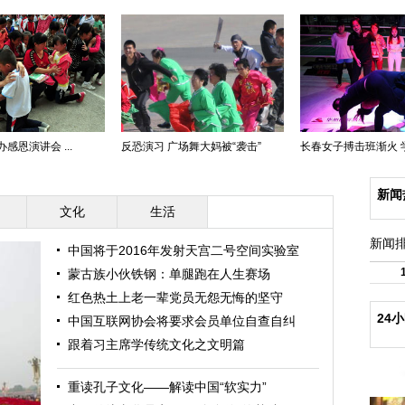
感恩演讲会 ...
反恐演习 广场舞大妈被“袭击”
长春女子搏击班渐火 学生
新闻
文化
生活
新闻
中国将于2016年发射天宫二号空间实验室
蒙古族小伙铁钢：单腿跑在人生赛场
红色热土上老一辈党员无怨无悔的坚守
24
中国互联网协会将要求会员单位自查自纠
跟着习主席学传统文化之文明篇
重读孔子文化——解读中国“软实力”