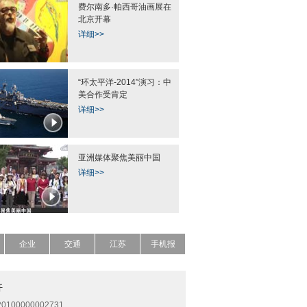
费尔南多·帕西哥油画展在
北京开幕
详细>>
“环太平洋-2014”演习：中
美合作受肯定
详细>>
亚洲媒体聚焦美丽中国
详细>>
企业
交通
江苏
手机报
开
0100000002731