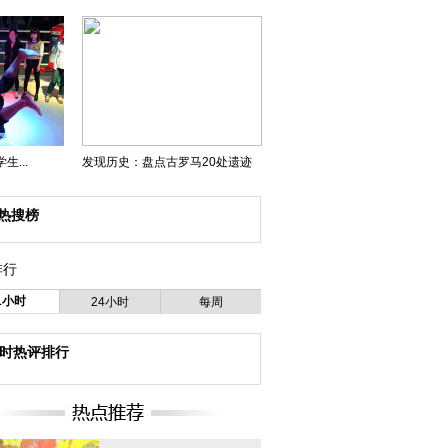
...
发现历史：盘点古罗马20处遗迹
热搜榜
排行
1小时
24小时
每周
小时热评排行