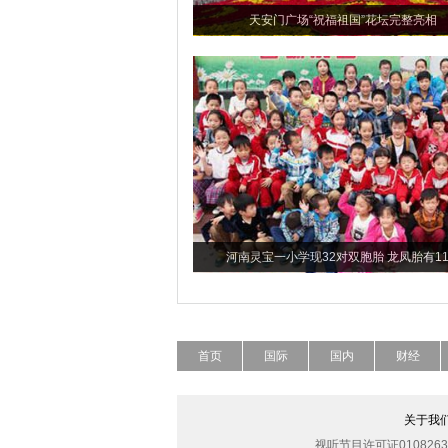
天安门广场“祝福祖国”花坛完整亮相
河南灵宝一小学现32对双胞胎 龙凤胎有1
首页
国际
国内
财经
关于我
视听节目许可证0108263