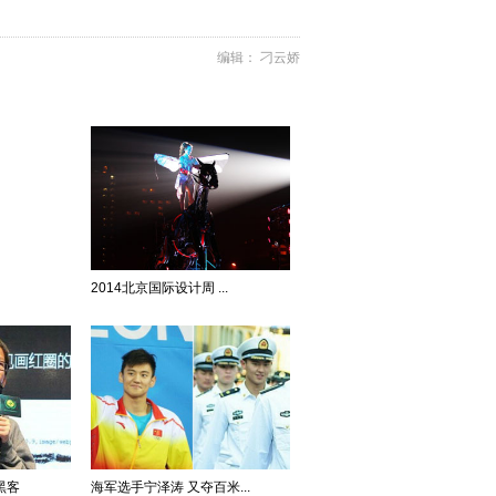
编辑： 刁云娇
2014北京国际设计周 ...
黑客
海军选手宁泽涛 又夺百米...