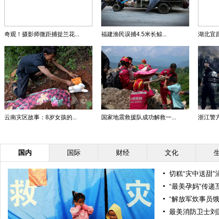
奇观！摄影师微距捕捉兰花...
福建渔民误捕4.5米长鲸...
湖北宜昌
云南灾区故事：8岁女孩的...
国家地震救援队成功解救一...
浙江警方
国内
国际
财经
文化
切糕“灾中送甜
“最美孕妈”传
“解放军炊事员
最美消防卫士刘