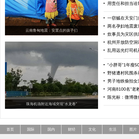
用责任和担当诠
一窃贼在天安门
两名孕妇地震废
云南鲁甸地震：安置点的孩子们
炊事员为灾区供
杭州开放防空洞
乱用远光灯司机
“小胖哥”1年瘦
野猪遭村民围杀
男子地铁偷拍女
河南8100名“
陈光标：微博微
珠海机场附近海域突现“水龙卷”
首页
国际
国内
财经
文化
生活
图片