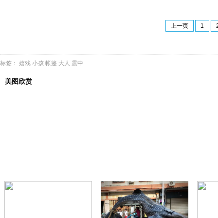
上一页
1
标签：
嬉戏
小孩
帐篷
大人
震中
美图欣赏