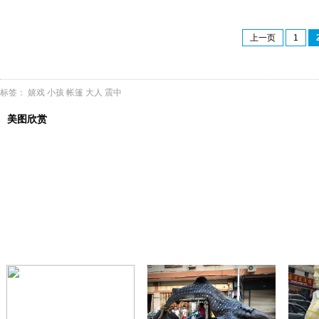
上一页
1
标签：
嬉戏
小孩
帐篷
大人
震中
美图欣赏