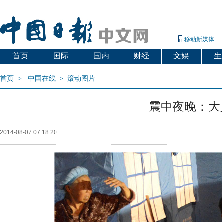
移动新媒体
首页
国际
国内
财经
文娱
生
首页
>
中国在线
>
滚动图片
震中夜晚：大
2014-08-07 07:18:20