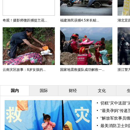
奇观！摄影师微距捕捉兰花...
福建渔民误捕4.5米长鲸...
湖北宜昌
云南灾区故事：8岁女孩的...
国家地震救援队成功解救一...
浙江警方
国内
国际
财经
文化
切糕“灾中送甜
“最美孕妈”传
“解放军炊事员
最美消防卫士刘