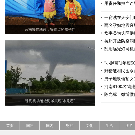
用责任和担当诠
一窃贼在天安门
两名孕妇地震废
云南鲁甸地震：安置点的孩子们
炊事员为灾区供
杭州开放防空洞
乱用远光灯司机
“小胖哥”1年瘦
野猪遭村民围杀
男子地铁偷拍女
河南8100名“
陈光标：微博微
珠海机场附近海域突现“水龙卷”
首页
国际
国内
财经
文化
生活
图片