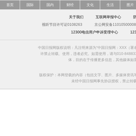
首页
国际
国内
财经
文化
生活
图片
关于我们
互联网举报中心
视听节目许可证0108263
京公网安备11010500008
12300电信用户申诉受理中心
1
中国日报网版权说明：凡注明来源为“中国日报网：XXX（
许禁止转载、使用，违者必究。如需使用，请与010-8488
体，目的在于传播更多信息，其他媒体如
版权保护：本网登载的内容（包括文字、图片、多媒体资讯
未经中国日报网事先协议授权，禁止转载使用。给