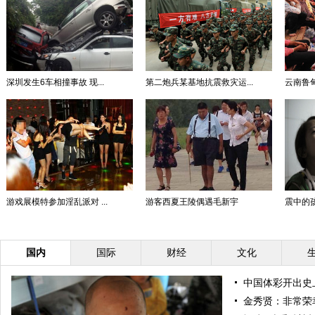
深圳发生6车相撞事故 现...
第二炮兵某基地抗震救灾运...
云南鲁
游戏展模特参加淫乱派对 ...
游客西夏王陵偶遇毛新宇
震中的
国内
国际
财经
文化
中国体彩开出史上
金秀贤：非常荣