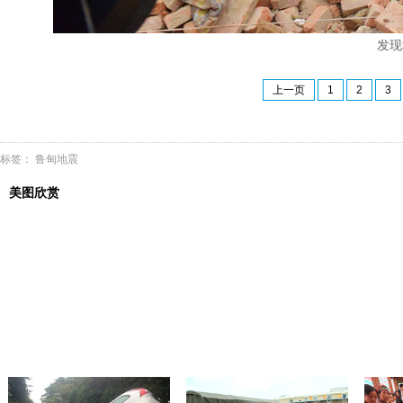
发现
上一页
1
2
3
标签：
鲁甸地震
美图欣赏