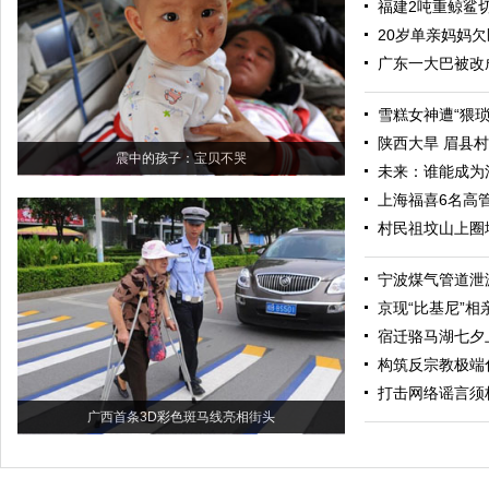
福建2吨重鲸鲨
20岁单亲妈妈
广东一大巴被改
雪糕女神遭“猥琐
陕西大旱 眉县
震中的孩子：宝贝不哭
未来：谁能成为
上海福喜6名高
村民祖坟山上圈
宁波煤气管道泄
京现“比基尼”
宿迁骆马湖七夕
构筑反宗教极端
打击网络谣言须
广西首条3D彩色斑马线亮相街头