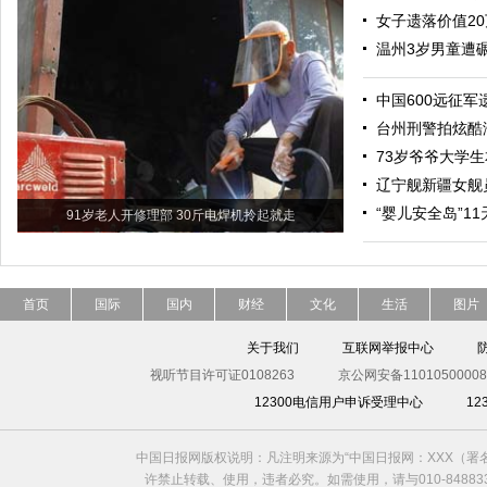
女子遗落价值2
温州3岁男童遭
中国600远征军
台州刑警拍炫酷
73岁爷爷大学生
辽宁舰新疆女舰
“婴儿安全岛”1
91岁老人开修理部 30斤电焊机拎起就走
首页
国际
国内
财经
文化
生活
图片
关于我们
互联网举报中心
视听节目许可证0108263
京公网安备11010500008
12300电信用户申诉受理中心
1
中国日报网版权说明：凡注明来源为“中国日报网：XXX（
许禁止转载、使用，违者必究。如需使用，请与010-8488