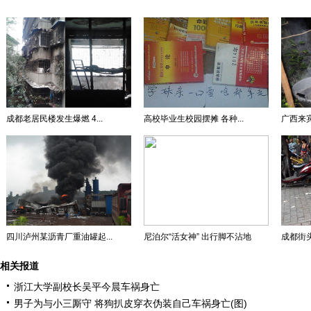
成都老居民楼发生爆燃 4...
高校毕业生校园摆摊 各种...
广西来宾
四川泸州某沥青厂重油罐起...
尼泊尔“活女神” 出行脚不沾地
成都街头
相关报道
浙江大学副校长吴平今晨车祸身亡
男子为与小三厮守 将狗扒皮穿衣伪装自己车祸身亡(图)