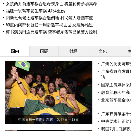
女孩两月前遭车祸昏迷母亲身亡 将坐轮椅参加高考
福建一试驾车发生车祸 4死4重伤
阳新七旬老太遇车祸昏迷倒地 村民筑人墙挡车流
印度内阁部长就任一周后遇车祸去世 总理称难过
评书演员田连元遇车祸 肇事者系酒驾已被警方控制
国内
国际
财经
文化
广州的历史与摩
广东省政府发展
访
国家主流媒体采
教育部称今年高
北京驾车撞金水
广东扫黄破案千
中国日报一周图片精选：6月7日—13日
中央要求纠正给
我国7月1日起