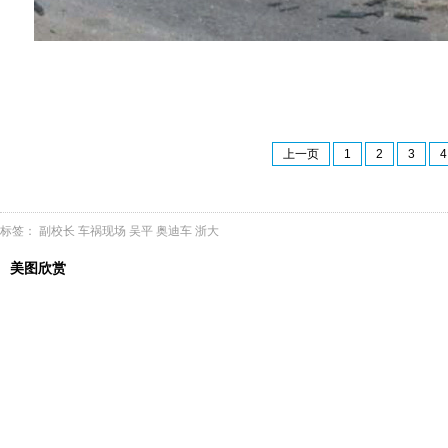
上一页
1
2
3
4
标签：
副校长
车祸现场
吴平
奥迪车
浙大
美图欣赏