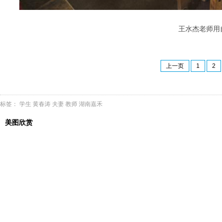
王水杰老师用自
上一页
1
2
标签：
学生
黄春涛
夫妻
教师
湖南嘉禾
美图欣赏