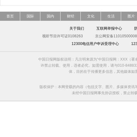
首页
国际
国内
财经
文化
生活
图片
关于我们
互联网举报中心
视听节目许可证0108263
京公网安备11010500008
12300电信用户申诉受理中心
1
中国日报网版权说明：凡注明来源为“中国日报网：XXX（
许禁止转载、使用，违者必究。如需使用，请与010-8488
体，目的在于传播更多信息，其他媒体如
版权保护：本网登载的内容（包括文字、图片、多媒体资讯
未经中国日报网事先协议授权，禁止转载使用。给