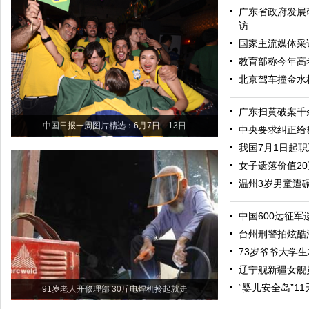
广东省政府发展
访
国家主流媒体采
教育部称今年高
北京驾车撞金水
广东扫黄破案千
中国日报一周图片精选：6月7日—13日
中央要求纠正给
我国7月1日起
女子遗落价值2
温州3岁男童遭
中国600远征军
台州刑警拍炫酷
73岁爷爷大学生
辽宁舰新疆女舰
“婴儿安全岛”1
91岁老人开修理部 30斤电焊机拎起就走