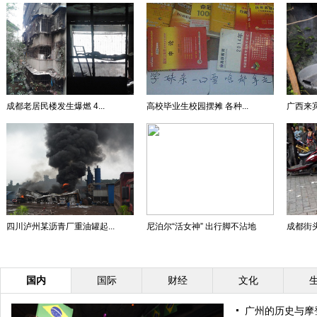
成都老居民楼发生爆燃 4...
高校毕业生校园摆摊 各种...
广西来宾
四川泸州某沥青厂重油罐起...
尼泊尔“活女神” 出行脚不沾地
成都街头
国内
国际
财经
文化
广州的历史与摩