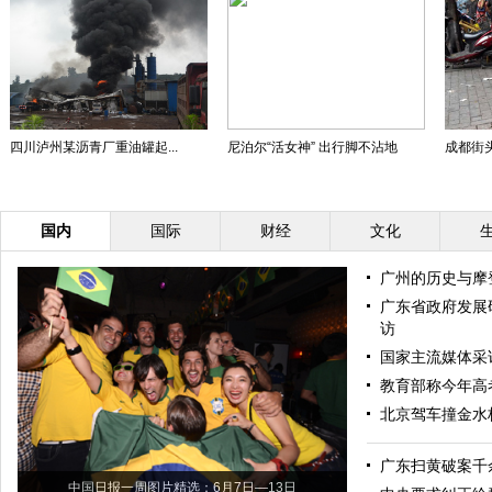
四川泸州某沥青厂重油罐起...
尼泊尔“活女神” 出行脚不沾地
成都街头
国内
国际
财经
文化
广州的历史与摩
广东省政府发展
访
国家主流媒体采
教育部称今年高
北京驾车撞金水
广东扫黄破案千
中国日报一周图片精选：6月7日—13日