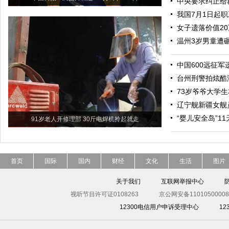
中央要求纠正给
我国7月1日起
女子遗落价值2
温州3岁男童遭
中国600远征军
台州刑警拍炫酷
73岁爷爷大学生
辽宁舰新疆女舰
“婴儿安全岛”1
91岁老人开修理部 30斤电焊机拎起就走
首页
国际
国内
财经
文化
生活
图片
关于我们
互联网举报中心
视听节目许可证0108263
京公网安备11010500008
12300电信用户申诉受理中心
1