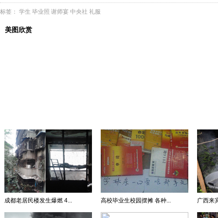
标签：
学生
毕业照
谢师宴
中央社
礼服
美图欣赏
成都老居民楼发生爆燃 4...
高校毕业生校园摆摊 各种...
广西来宾