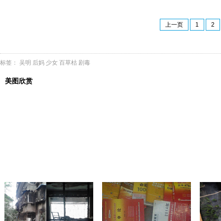
上一页
1
2
标签：
吴明
后妈
少女
百草枯
剧毒
美图欣赏