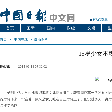
移动新媒体
首页
国际
国内
财经
文娱
生
首页
>
中国在线
>
滚动图片
15岁少女
搜狐图片
2014-06-13 07:31:02
吴明回忆，自己找来绑带将女儿捆在身后，骑着摩托车一路驶向县医
得后背传来一阵温暖，原来是女儿吐在自己后背上了。但没过多久，身后的
院接受治疗。