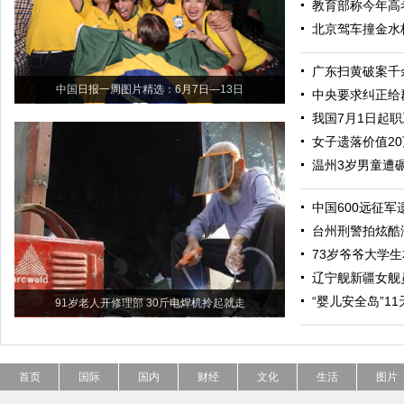
教育部称今年高
北京驾车撞金水
广东扫黄破案千
中国日报一周图片精选：6月7日—13日
中央要求纠正给
我国7月1日起
女子遗落价值2
温州3岁男童遭
中国600远征军
台州刑警拍炫酷
73岁爷爷大学生
辽宁舰新疆女舰
“婴儿安全岛”1
91岁老人开修理部 30斤电焊机拎起就走
首页
国际
国内
财经
文化
生活
图片