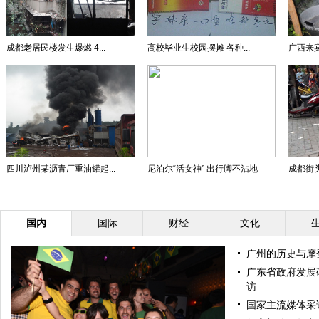
成都老居民楼发生爆燃 4...
高校毕业生校园摆摊 各种...
广西来宾
四川泸州某沥青厂重油罐起...
尼泊尔“活女神” 出行脚不沾地
成都街头
国内
国际
财经
文化
广州的历史与摩
广东省政府发展
访
国家主流媒体采