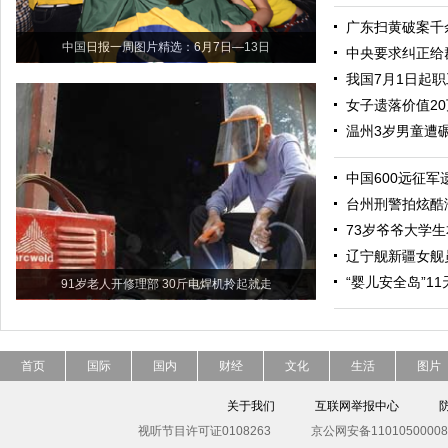
广东扫黄破案千
中国日报一周图片精选：6月7日—13日
中央要求纠正给
我国7月1日起
女子遗落价值2
温州3岁男童遭
中国600远征军
台州刑警拍炫酷
73岁爷爷大学生
辽宁舰新疆女舰
“婴儿安全岛”1
91岁老人开修理部 30斤电焊机拎起就走
首页
国际
国内
财经
文化
生活
图片
关于我们
互联网举报中心
视听节目许可证0108263
京公网安备11010500008