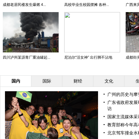
成都老居民楼发生爆燃 4...
高校毕业生校园摆摊 各种...
广西来宾
四川泸州某沥青厂重油罐起...
尼泊尔“活女神” 出行脚不沾地
成都街头
国内
国际
财经
文化
广州的历史与摩
广东省政府发展
访
国家主流媒体采
教育部称今年高
北京驾车撞金水