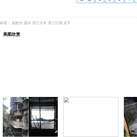
标签：
副校长
圆木
浙江大学
浙江日报
吴平
美图欣赏