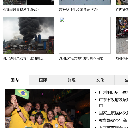
成都老居民楼发生爆燃 4...
高校毕业生校园摆摊 各种...
广西来宾
四川泸州某沥青厂重油罐起...
尼泊尔“活女神” 出行脚不沾地
成都街头
国内
国际
财经
文化
广州的历史与摩
广东省政府发展
访
国家主流媒体采
教育部称今年高
北京驾车撞金水