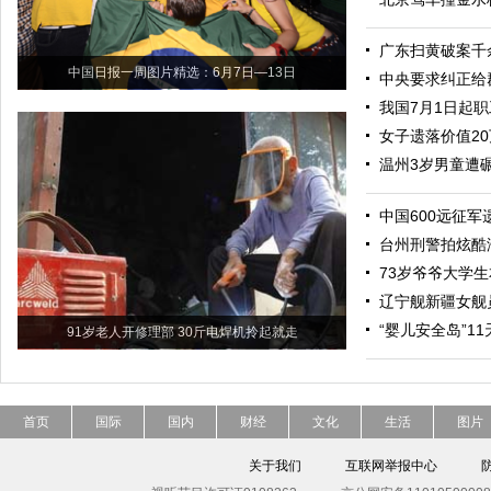
广东扫黄破案千
中国日报一周图片精选：6月7日—13日
中央要求纠正给
我国7月1日起
女子遗落价值2
温州3岁男童遭
中国600远征军
台州刑警拍炫酷
73岁爷爷大学生
辽宁舰新疆女舰
“婴儿安全岛”1
91岁老人开修理部 30斤电焊机拎起就走
首页
国际
国内
财经
文化
生活
图片
关于我们
互联网举报中心