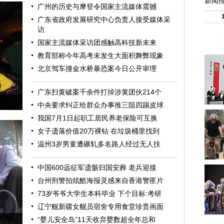
新闻
广州的历史与摩登令国家主流媒体震撼
广东省政府发展研究中心负责人接受媒体采
访
国家主流媒体采访团感触高科技新未来
教育部称今年高考未发生大面积舞弊现象
北京驾车撞金水桥暴恐案今日公开审理
广东扫黄破案千余件打掉涉黄团伙214个
中央要求纠正给群众办事推三阻四踢皮球
我国7月1日起职工居民养老保险可互换
女子遗落价值20万裸钻 在垃圾桶里找到
温州3岁男童遭碾轧多名路人经过无人扶
中国600远征军遗骸归国安葬 老兵迎接
台州刑警拍炫酷海报灵感来自香港警匪片
73岁爷爷大学生本科毕业 下个目标:考研
辽宁舰新疆女舰员宿舍专用食堂珍贵画面
“婴儿安全岛”11天收弃婴数超全年总和
走