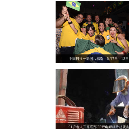
中国日报一周图片精选：6月7日—13日
91岁老人开修理部 30斤电焊机拎起就