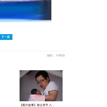
下一页
编辑： 许银娟
【图片故事】致父亲节 八...