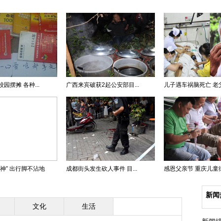
园摆摊 各种...
广西来宾破获2起公安部目...
儿子遇车祸脑死亡 老父含
神” 出行脚不沾地
成都街头发生砍人事件 目...
感恩父亲节 重庆儿童街头
新闻
文化
生活