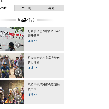
排行
1小时
24小时
每周
丹麦驻华使馆举办2014丹
麦开放日
详细>>
丹麦大使馆在京举办绿色
骑行活动
详细>>
乌拉圭卡塔琳娜合唱团放
歌中国
详细>>