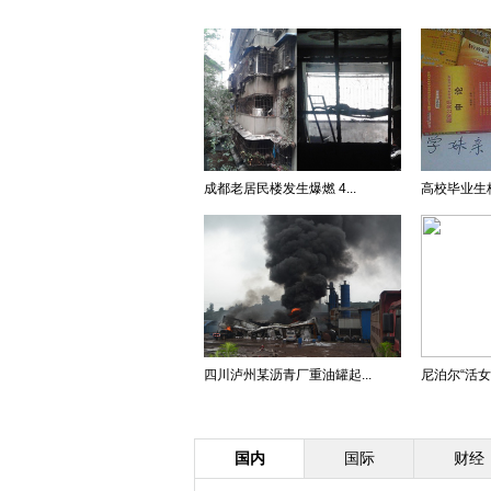
成都老居民楼发生爆燃 4...
高校毕业生校
四川泸州某沥青厂重油罐起...
尼泊尔“活女
国内
国际
财经