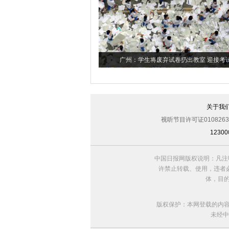
广州：学生将废弃试卷扔出教室 迎接考
关于我
视听节目许可证0108263
123
中国日报网版权说明：凡注
许禁止转载、使用，违者必
体，目
版权保护：本网登载的内
未经中