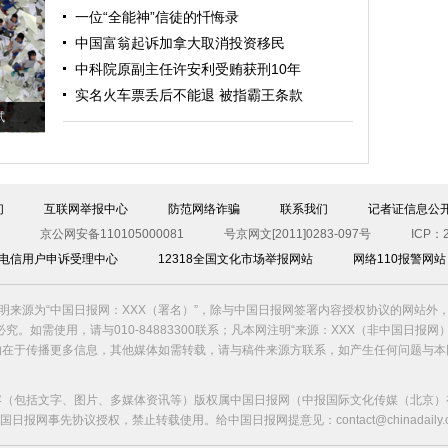
一位“全能神”信徒的忏悔录
中国富翁起诉加拿大取消投资移民
中科院原副主任许安利受贿获刑10年
实名火车票丢后不能退 被指霸王条款
试
们
互联网举报中心
防范网络诈骗
联系我们
记者证信息公
京公网安备110105000081
号京网文[2011]0283-097号
ICP：2
00电信用户申诉受理中心
12318全国文化市场举报网站
网络110报警网站
明来源为“中国日报网：XXX（署名）”，除与中国日报网签署内容授权协议的网站外
究。如需使用，请与010-84883300联系；凡本网注明“来源：XXX（非中国日报网
的在于传播更多信息，其他媒体如需转载，请与稿件来源方联系，如产生任何问题与本
容（包括文字、图片、多媒体资讯等）版权属中国日报网（中报国际文化传媒（北京）
国日报网事先协议授权，禁止转载使用。给中国日报网提意见：contact@chinadaily.co