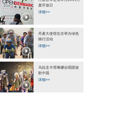
麦开放日
详细>>
丹麦大使馆在京举办绿色
骑行活动
详细>>
乌拉圭卡塔琳娜合唱团放
歌中国
详细>>
图片精选：5月23日
上海虹桥火车站发生血腥斗殴
贵州仁怀茅台大桥及
6月6日
成功