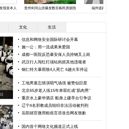
展惊现“啦叭车” 周身装音响
今夏西瓜很忙 加拿大艺术家用西
国内数位足
造形古怪
瓜雕刻出惊人头像
文化
生活
信息和网络安全国际研讨会开幕
施一公：用一流成果来爱国
成都一医院反恐暴安保人员持钢叉上岗
武汉行人闯红灯须站岗抓其他违规者
铜仁特大暴雨致4人死亡 6趟火车停运
工地男童忘情演唱气场强 被赞似巨星
北京65岁老人练15年单双杠成“肌肉男”
6日
重庆水上豪华酒店 船身上建亭台引争议
辽宁4名邪教成员组织非法活动被判刑
岳阳就官微用粗俗言语攻击网友致歉
国内首个网络文化频道正式上线