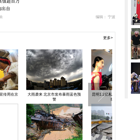
案值超百万
内出台
响
编辑： 宁波
更多>
出租车违规变道撞上价值近
中越边境广西防城港交警今起佩枪
中国日报一周
千万劳斯莱斯(图)
执勤
—