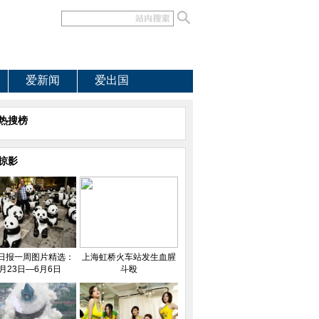
爱新闻
爱出国
热搜榜
掠影
日报一周图片精选：
上海虹桥火车站发生血腥
月23日—6月6日
斗殴