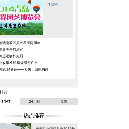
详细>>
焦赣南苏区振兴发展两周年
是最美基层法官
终追远缅怀先烈
化改革发展 建设绿色广东
焦2014春运——乡愁，回家的路
排行
1小时
24小时
每周
丹麦驻华使馆举办2014丹