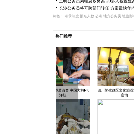
三明公务员局曝腐败窝案 20多人被查处
长沙公务员将可跨部门转任 方案最快年
标签：
考录制度
报名人数
公考
地方公务员
地位影
热门推荐
大雨袭来 北京市发布暴雨蓝色预
昆明1.2亿私人飞机开卖 云南富豪
四川：
警
组团“看货”