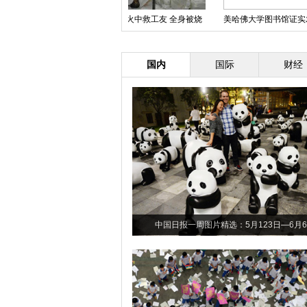
贵州剑河山洪爆发数百栋民房损毁
福州道路塌陷犹如“天坑”
重庆车
国内
国际
财经
中国日报一周图片精选：5月123日—6月