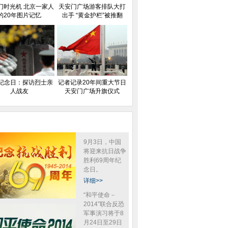
门时光机 北京一家人
天安门广场游客排队大打
的20年图片记忆
出手 “黄金护栏”被推翻
纪念日：探访烈士亲
记者记录20年间重大节日
人战友
天安门广场升旗仪式
9月3日，中国
将迎来抗日战争
胜利69周年纪
念日。
详细>>
“和平使命－
2014”联合反恐
军事演习将于8
月24日至29日