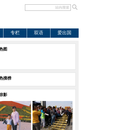
专栏
双语
爱出国
热图
热搜榜
掠影