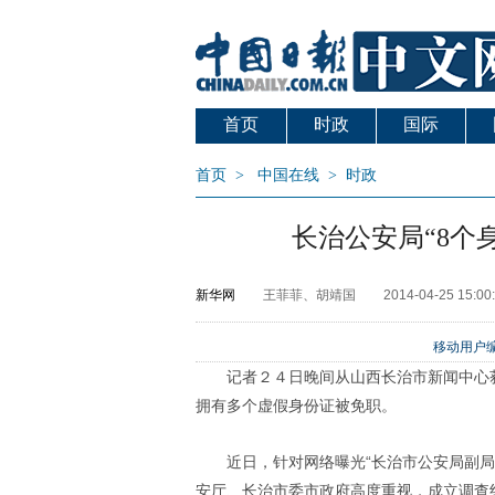
首页
时政
国际
首页
>
中国在线
>
时政
长治公安局“8个
新华网
王菲菲、胡靖国
2014-04-25 15:00
移动用户编
记者２４日晚间从山西长治市新闻中心
拥有多个虚假身份证被免职。
近日，针对网络曝光“长治市公安局副
安厅、长治市委市政府高度重视，成立调查