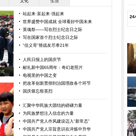
文化
生活
站起来·富起来·强起来
2
世界盛赞中国成就 全球看好中国未来
英魂祭——写在烈士纪念日之际
写在国家首个烈士纪念日之际
“信义哥”替战友尽孝21年
人民日报上的国庆节
献礼新中国65周年：奇幻老照片
仪式
电视里的中国之变
把改革创新贯彻到治国理政各个环节
国庆毋忘祭英烈
汇聚中华民族大团结的磅礴力量
为民族梦想注入信念的力量
中国共产党人作风建设迈入“新常态”
中国共产党人宗旨意识在淬炼中升华