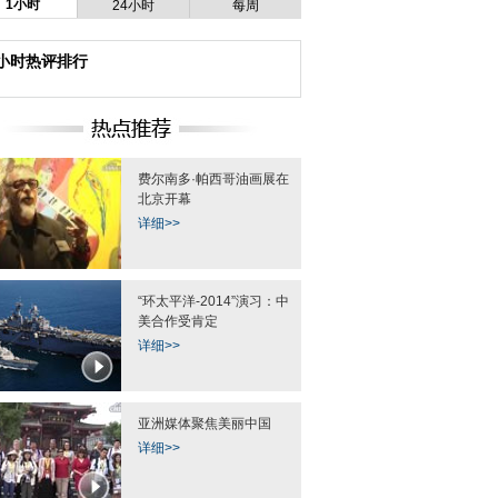
1小时
24小时
每周
4小时热评排行
费尔南多·帕西哥油画展在
北京开幕
详细>>
“环太平洋-2014”演习：中
美合作受肯定
详细>>
亚洲媒体聚焦美丽中国
详细>>