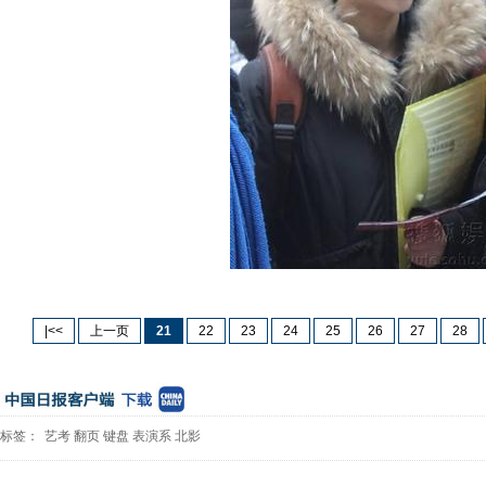
|<<
上一页
21
22
23
24
25
26
27
28
标签：
艺考
翻页
键盘
表演系
北影