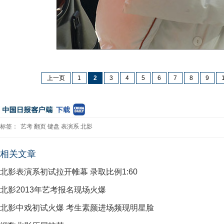
上一页
1
2
3
4
5
6
7
8
9
标签：
艺考
翻页
键盘
表演系
北影
相关文章
北影表演系初试拉开帷幕 录取比例1:60
北影2013年艺考报名现场火爆
北影中戏初试火爆 考生素颜进场频现明星脸