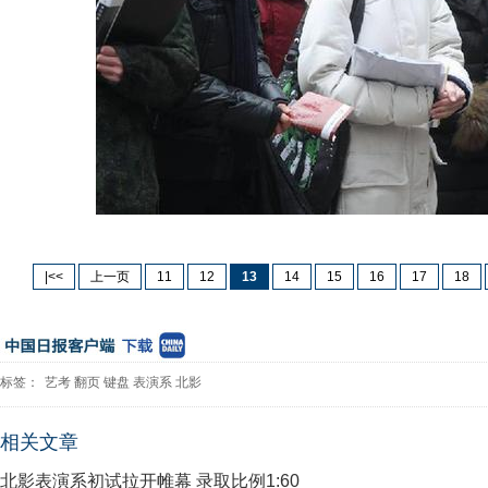
|<<
上一页
11
12
13
14
15
16
17
18
标签：
艺考
翻页
键盘
表演系
北影
相关文章
北影表演系初试拉开帷幕 录取比例1:60