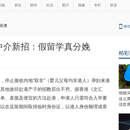
时政
资讯
财经
生活
图片
视频
专栏
双语
港澳
移
中介新招：假留学真分娩
精彩
，停止接收内地“双非”（婴儿父母均非港人）孕妇来港
过其他途径赴港产子的招数层出不穷。据香港《文汇
他镜
简单、直接及便宜的方法赴港，申请人只需符合入学要
这么
话世
可以在逗留期间取得临时身份证，以港人身份顺理成章