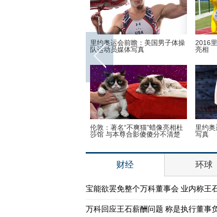
小猫拥有奇异大眼 睡觉时仍
里约奥运会前瞻：美国男子体操
201
队运动员媒体写真
亮相
：2016里约动漫节精彩上演
伦敦：著名“不爽猫”蜡像亮相杜
里约奥
osplay美女趣味十足
莎馆 与本尊合影傻傻分不清楚
写真
财经
环球
宝能欲罢免整个万科董事会 业内称王
万科回应王石薪酬问题 称是执行董事