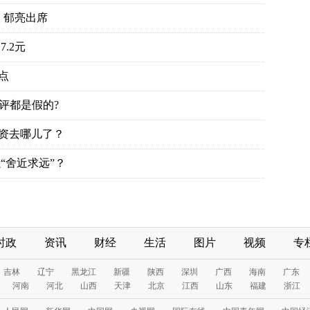
、郁亮出席
.2元
点
评都是假的?
投资去哪儿了？
“舍近求远”？
时政
资讯
财经
生活
图片
视频
专
吉林
辽宁
黑龙江
新疆
陕西
深圳
广西
海南
广东
河南
河北
山西
天津
北京
江西
山东
福建
浙江