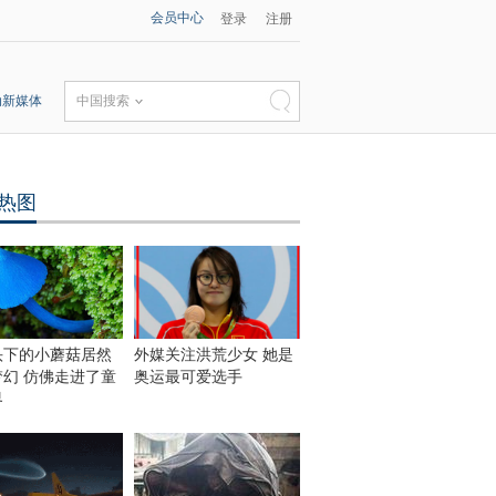
会员中心
登录
注册
动新媒体
中国搜索
热图
头下的小蘑菇居然
外媒关注洪荒少女 她是
梦幻 仿佛走进了童
奥运最可爱选手
界