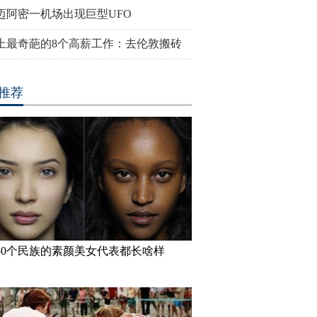
迈阿密一机场出现巨型UFO
上最奇葩的8个高薪工作：去伦敦搬砖
推荐
50个民族的素颜美女代表都长啥样