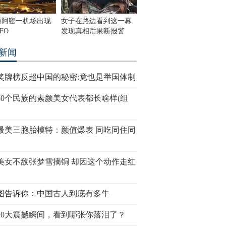
迈阿密一机场出现
女子在路边看到这一幕
FO
发现真相后果断报警
新闻
奖牌榜反超中国的秘密:竟也是举国体制
50个民族的素颜美女代表都长啥样(组
最美三胞胎模特：颜值爆表 同吃同住同
美女不敌张梦雪摘铜 却因这个动作走红
图告诉你：中国古人到底有多牛
10大震撼瞬间，看到哪张你落泪了？