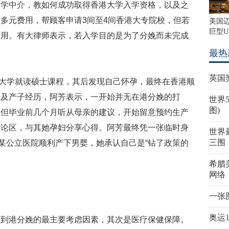
留学中介，教如何成功取得香港大学入学资格，以及之
多元费用，帮顾客申请3间至4间香港大专院校，但若
美国
巨型U
费用。有大律师表示，若入学目的是为了分娩而未完成
最热
英国
港某大学就读硕士课程，其后发现自己怀孕，最终在香港顺
谈及产子经历，阿芳表示，一开始并无在港分娩的打
世界
图)
，但毕业前几个月听从母亲的建议，开始留意预约生产
讨论区，与其她孕妇分享心得。阿芳最终凭一张临时身
世界
三围
于某公立医院顺利产下男婴，她承认自己是“钻了政策的
希腊
网络
一张
奥运
们到港分娩的最主要考虑因素，其次是医疗保健保障。