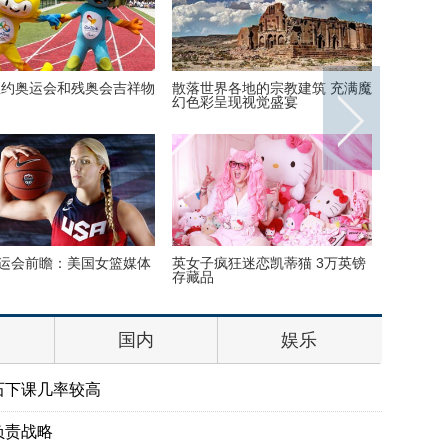
6里约奥运会和残奥会吉祥物
散落世界各地的宗教建筑 充满魔
英国一核
幻色彩呈现视觉盛宴
被撞坏
运会前瞻：美国女篮媒体
英女子疯狂迷恋凯蒂猫 3万英镑
湖北十堰
存藏品
公斤 价
国内
娱乐
石下课几率较高
负责战略