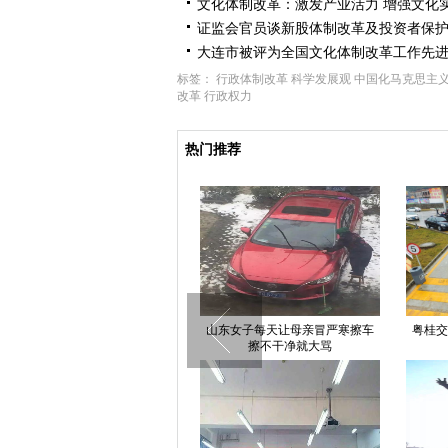
文化体制改革：激发产业活力 增强文化
证监会官员谈新股体制改革及投资者保
大连市被评为全国文化体制改革工作先
标签：
行政体制改革
科学发展观
中国化马克思主
改革
行政权力
热门推荐
上海铁路局：15元盒饭不断供 至
山东女子每天让母亲冒严寒擦车
粤桂交
少一道荤菜
擦不干净就大骂