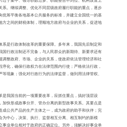
力过于集中、领导职数过多、职能整合不到位、机构设置上
关系。继续调整、优化不同层级政府履行职能的重点，逐步
央统筹平衡各地基本公共服务的标准，并建立全国统一的基
地方之间的财税体制，理顺地方政府与企业的关系，促进地
体系是行政体制改革的重要保障。多年来，我国先后制定和
我国行政法制还不完备，与人民群众的新期待、新要求还有
规调整政府、市场、企业的关系，使政府依法管理经济和社
程序化，确保行政权力在法律范围内行使；严格依法行政，
严等现象；强化对行政行为的法律监督，做到用法律管权、
革是我国当前的一项重要改革，应抓住重点，搞好顶层设
，加快形成政事分开、管办分离的新型政事关系。其要点是
造成公共产品的生产主体之一，成为政府的助手和伙伴；完
会为中心，决策、执行、监督相互分离、相互制约的新模
立事业单位相对于政府的正确定位。另外，须解决好事业单