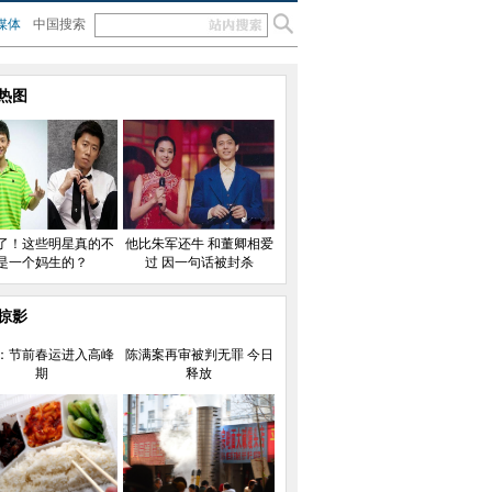
媒体
中国搜索
热图
了！这些明星真的不
他比朱军还牛 和董卿相爱
是一个妈生的？
过 因一句话被封杀
掠影
：节前春运进入高峰
陈满案再审被判无罪 今日
期
释放