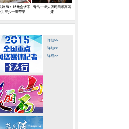
铁路局：15元盒饭不
青岛一馒头店现四米高蒸
供 至少一道荤菜
笼
详细>>
详细>>
详细>>