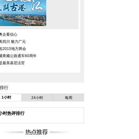
粤企看信心
美四川 魅力广元
焦2015地方两会
藏青藏公路通车60周年
是最美基层法官
排行
1小时
24小时
每周
4小时热评排行