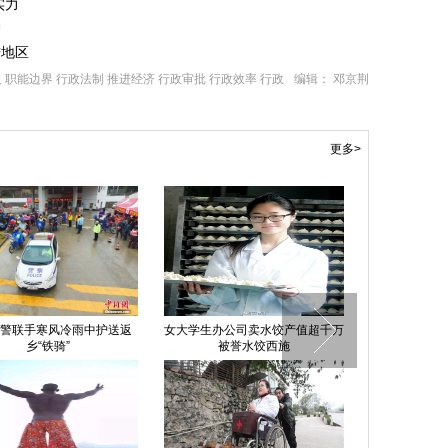
实力
护
进地区
义
职能边界
行政法制
推进经济
行政审批
行政效率
行政
编辑： 邓京荆
更多>
警联手寒风冷雨中护送返
女大学生办公司卖水饺产值超千万
西安一烈士纪念
乡“铁骑”
被誉水饺西施
毛