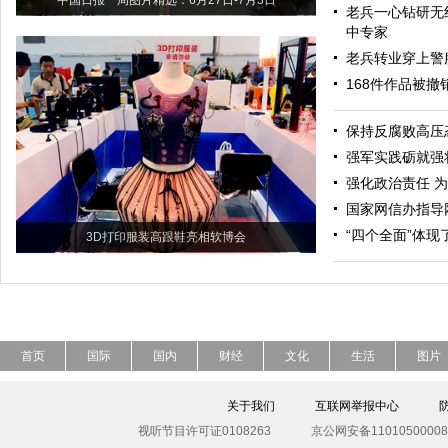
中国日报一周图片精选：6月27日-7月3日
老兵一心钻研无
中专家
老兵转业穿上警
168件作品被
保持反腐败高压
强军实践砺就强
强化政治责任 
国家网信办指导
“四个全面”体
3D打印服装高跟鞋亮相软博会
首页
国际
国内
财经
文化
生活
图片
关于我们
互联网举报中心
视听节目许可证0108263
京公网安备11010500008