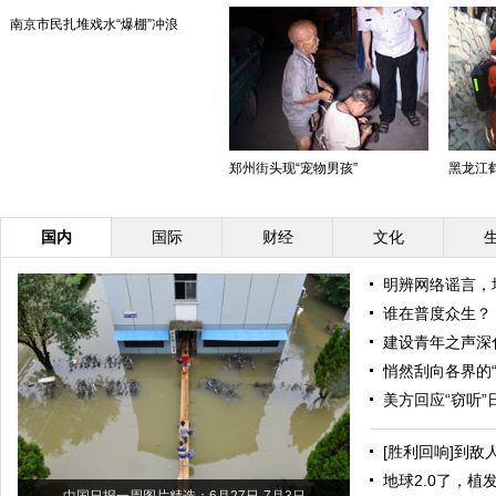
南京市民扎堆戏水“爆棚”冲浪
郑州街头现“宠物男孩”
黑龙江鹤
国内
国际
财经
文化
明辨网络谣言，
谁在普度众生？
建设青年之声深
悄然刮向各界的“
美方回应“窃听
[胜利回响]到敌
地球2.0了，植发