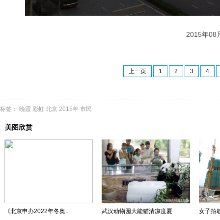
2015年08
上一页
1
2
3
4
标签：
晚霞
彩虹
北京
2015年
市民
美图欣赏
《北京申办2022年冬奥...
武汉动物园大能猫清凉度夏
女子拍