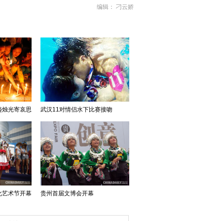
编辑： 刁云娇
盏烛光寄哀思
武汉11对情侣水下比赛接吻
化艺术节开幕
贵州首届文博会开幕