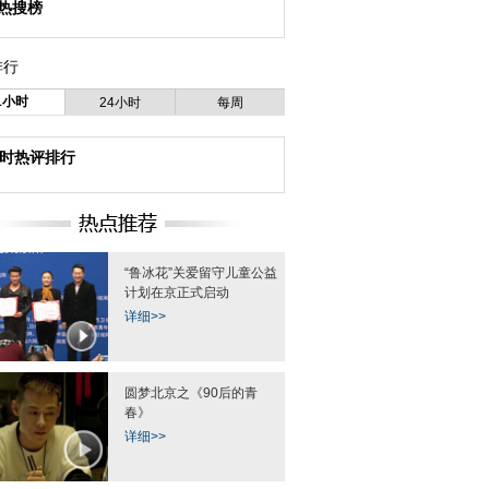
热搜榜
排行
1小时
24小时
每周
小时热评排行
“鲁冰花”关爱留守儿童公益
计划在京正式启动
详细>>
圆梦北京之《90后的青
春》
详细>>