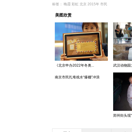
标签：
晚霞
彩虹
北京
2015年
市民
美图欣赏
《北京申办2022年冬奥...
武汉动物园
南京市民扎堆戏水“爆棚”冲浪
郑州街头现“