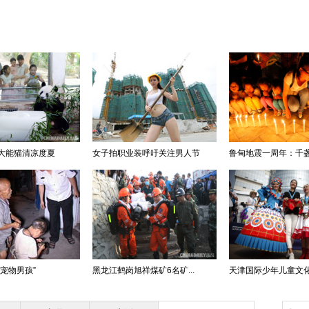
大能猫清凉度夏
女子拍职业装呼吁关注男人节
鲁甸地震一周年：千
宠物男孩”
黑龙江鹤岗旭祥煤矿6名矿...
天津国际少年儿童文