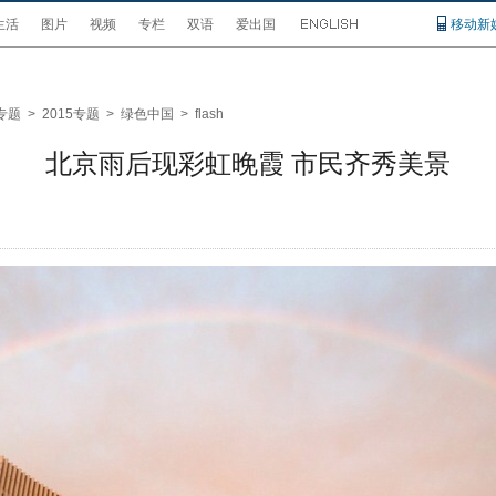
生活
图片
视频
专栏
双语
爱出国
移动新
专题
>
2015专题
>
绿色中国
>
flash
北京雨后现彩虹晚霞 市民齐秀美景