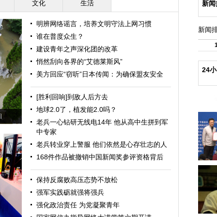
文化
生活
新闻
明辨网络谣言，培养文明守法上网习惯
新闻
谁在普度众生？
建设青年之声深化团的改革
悄然刮向各界的“艾德莱斯风”
24
美方回应“窃听”日本传闻：为确保盟友安全
[胜利回响]到敌人后方去
地球2.0了，植发能2.0吗？
日
老兵一心钻研无线电14年 他从高中生拼到军
中专家
老兵转业穿上警服 他们依然是心存壮志的人
168件作品被撤销中国新闻奖参评资格背后
保持反腐败高压态势不放松
强军实践砺就强将强兵
强化政治责任 为党凝聚青年