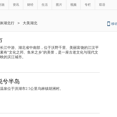
时政
资讯
财经
生活
图片
视频
专栏
双语
媒体湖北行
>
大美湖北
移
市
长江中游、湖北省中南部，位于沃野千里、美丽富饶的江汉平
素有“文化之邦、鱼米之乡”的美誉，是一座古老文化与现代文
映的滨江城市。
悦兮半岛
温泉位于洪湖市2.5公里乌林镇胡洲村。