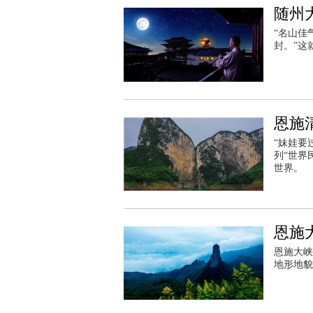
随州
“名山佳
封。”这
恩施
“妹娃要
列“世界
世界。
恩施
恩施大峡
地形地貌