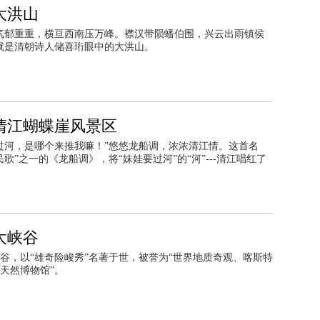
大洪山
气郁重重，横亘西南压万峰。襟汉带陨蟠伯围，兴云出雨镇侯
就是清朝诗人储喜珩眼中的大洪山。
清江蝴蝶崖风景区
过河，是哪个来推我嘛！”悠悠龙船调，浓浓清江情。这首名
民歌”之一的《龙船调》，将“妹娃要过河”的“河”---清江唱红了
大峡谷
谷，以“雄奇险峻秀”名著于世，被誉为“世界地质奇观、喀斯特
天然博物馆”。