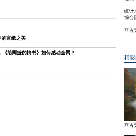
统计
综合
亘古
中的宣纸之美
，《给阿嬷的情书》如何感动全网？
精彩
亘古