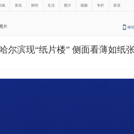
时政
资讯
财经
生活
图片
视频
专栏
双语
图片
移
哈尔滨现“纸片楼” 侧面看薄如纸