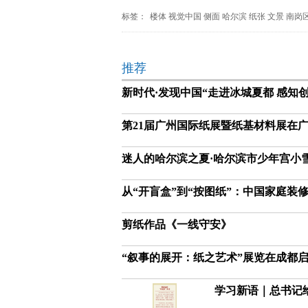
标签：
楼体
视觉中国
侧面
哈尔滨
纸张
文景
南岗
推荐
新时代·发现中国“走进冰城夏都 感知
第21届广州国际纸展暨纸基材料展在
迷人的哈尔滨之夏·哈尔滨市少年宫小
从“开盲盒”到“按图纸”：中国家庭装
剪纸作品《一线守安》
“叙事的展开：纸之艺术”展览在成都
学习新语｜总书记