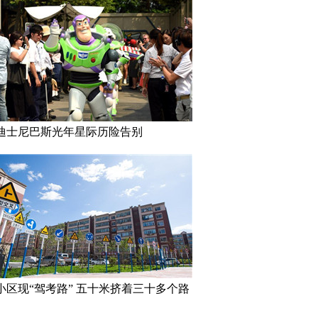
迪士尼巴斯光年星际历险告别
小区现“驾考路” 五十米挤着三十多个路