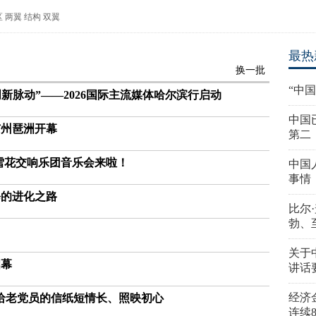
区
两翼
结构
双翼
最热
换一批
“中
创新脉动”——2026国际主流媒体哈尔滨行启动
中国
广州琶洲开幕
第二
雪花交响乐团音乐会来啦！
中国
事情
修的进化之路
比尔
勃、
关于
启幕
讲话
经济
给老党员的信纸短情长、照映初心
连续