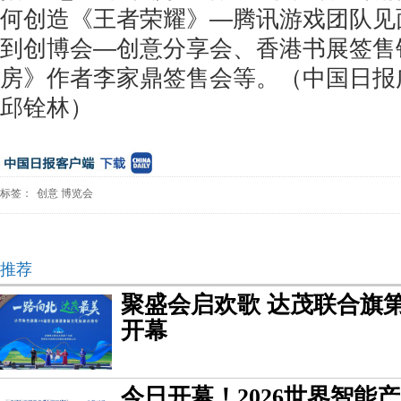
何创造《王者荣耀》—腾讯游戏团队见
到创博会—创意分享会、香港书展签售
房》作者李家鼎签售会等。（中国日报
邱铨林）
标签：
创意
博览会
推荐
聚盛会启欢歌 达茂联合旗第
开幕
今日开幕！2026世界智能