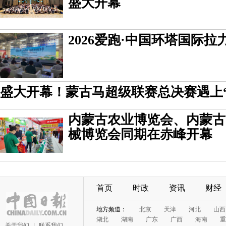
盛大开幕
2026爱跑·中国环塔国际
盛大开幕！蒙古马超级联赛总决赛遇上
内蒙古农业博览会、内蒙古
械博览会同期在赤峰开幕
首页
时政
资讯
财经
地方频道：
北京
天津
河北
山西
湖北
湖南
广东
广西
海南
重
关于我们
|
联系我们